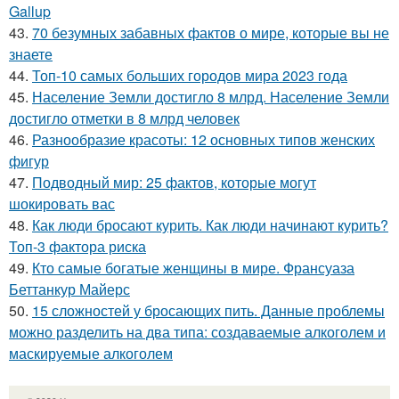
Gallup
43.
70 безумных забавных фактов о мире, которые вы не
знаете
44.
Топ-10 самых больших городов мира 2023 года
45.
Население Земли достигло 8 млрд. Население Земли
достигло отметки в 8 млрд человек
46.
Разнообразие красоты: 12 основных типов женских
фигур
47.
Подводный мир: 25 фактов, которые могут
шокировать вас
48.
Как люди бросают курить. Как люди начинают курить?
Топ-3 фактора риска
49.
Кто самые богатые женщины в мире. Франсуаза
Беттанкур Майерс
50.
15 сложностей у бросающих пить. Данные проблемы
можно разделить на два типа: создаваемые алкоголем и
маскируемые алкоголем