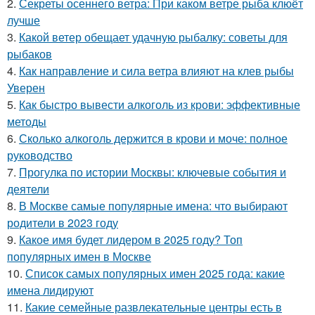
2.
Секреты осеннего ветра: При каком ветре рыба клюёт
лучше
3.
Какой ветер обещает удачную рыбалку: советы для
рыбаков
4.
Как направление и сила ветра влияют на клев рыбы
Уверен
5.
Как быстро вывести алкоголь из крови: эффективные
методы
6.
Сколько алкоголь держится в крови и моче: полное
руководство
7.
Прогулка по истории Москвы: ключевые события и
деятели
8.
В Москве самые популярные имена: что выбирают
родители в 2023 году
9.
Какое имя будет лидером в 2025 году? Топ
популярных имен в Москве
10.
Список самых популярных имен 2025 года: какие
имена лидируют
11.
Какие семейные развлекательные центры есть в