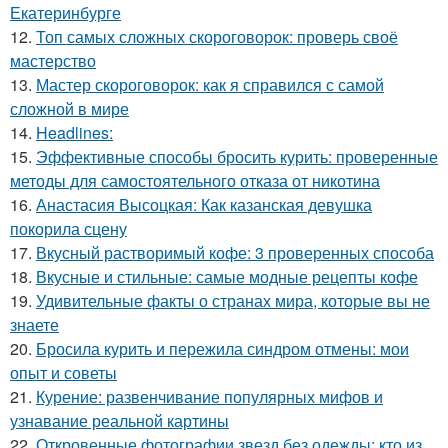
Екатеринбурге
12.
Топ самых сложных скороговорок: проверь своё
мастерство
13.
Мастер скороговорок: как я справился с самой
сложной в мире
14.
Headlines:
15.
Эффективные способы бросить курить: проверенные
методы для самостоятельного отказа от никотина
16.
Анастасия Высоцкая: Как казанская девушка
покорила сцену
17.
Вкусный растворимый кофе: 3 проверенных способа
18.
Вкусные и стильные: самые модные рецепты кофе
19.
Удивительные факты о странах мира, которые вы не
знаете
20.
Бросила курить и пережила синдром отмены: мои
опыт и советы
21.
Курение: развенчивание популярных мифов и
узнавание реальной картины
22.
Откровенные фотографии звезд без одежды: кто из