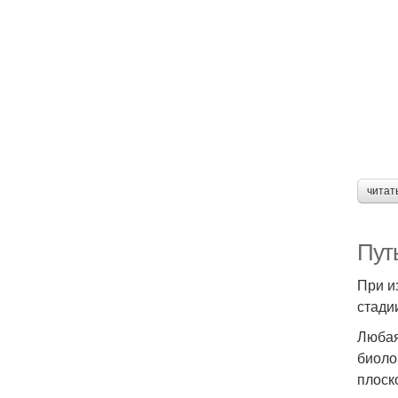
читат
Пут
При и
стади
Любая
биоло
плоск