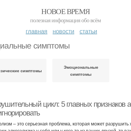
НОВОЕ ВРЕМЯ
полезная информация обо всём
главная
новости
статьи
иальные симптомы
Эмоциональные
зические симптомы
симптомы
рушительный цикл: 5 главных признаков а
игнорировать
олизм – это серьезная проблема, которая может разрушить ж
аки алкоголизма у себя или у кого-то из ваших друзей, то в