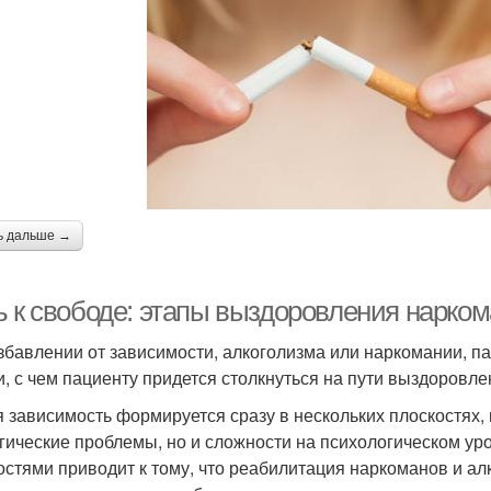
ь дальше →
ь к свободе: этапы выздоровления нарком
збавлении от зависимости, алкоголизма или наркомании, пац
и, с чем пациенту придется столкнуться на пути выздоровлен
 зависимость формируется сразу в нескольких плоскостях,
гические проблемы, но и сложности на психологическом ур
остями приводит к тому, что реабилитация наркоманов и а