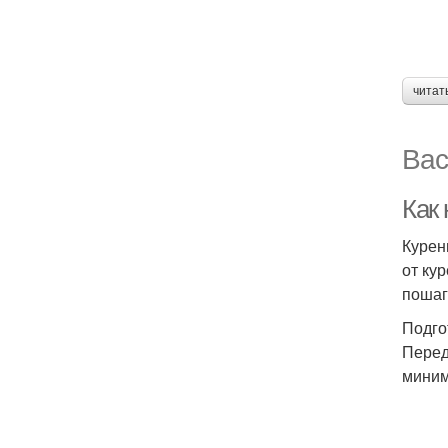
читат
Вас
Как 
Курен
от ку
пошаг
Подго
Перед
миним