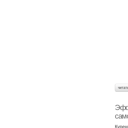
читат
Эфф
само
Курен