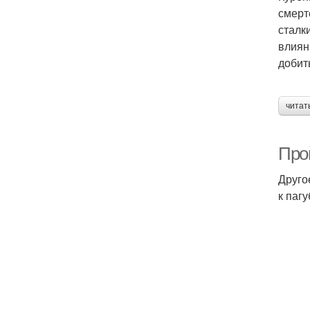
смерт
сталк
влиян
добит
читат
Прой
Друго
к паг