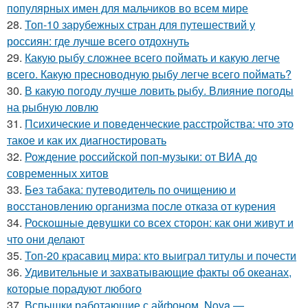
популярных имен для мальчиков во всем мире
28.
Топ-10 зарубежных стран для путешествий у
россиян: где лучше всего отдохнуть
29.
Какую рыбу сложнее всего поймать и какую легче
всего. Какую пресноводную рыбу легче всего поймать?
30.
В какую погоду лучше ловить рыбу. Влияние погоды
на рыбную ловлю
31.
Психические и поведенческие расстройства: что это
такое и как их диагностировать
32.
Рождение российской поп-музыки: от ВИА до
современных хитов
33.
Без табака: путеводитель по очищению и
восстановлению организма после отказа от курения
34.
Роскошные девушки со всех сторон: как они живут и
что они делают
35.
Топ-20 красавиц мира: кто выиграл титулы и почести
36.
Удивительные и захватывающие факты об океанах,
которые порадуют любого
37.
Вспышки работающие с айфоном. Nova —