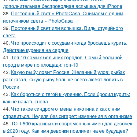
дополнительная беспроводная вспышка для iPhone
38.
Постоянный свет » PhotoCasa. Снимаем с одним
источником света » PhotoCasa
39.
Постоянный свет или вспышка. Виды студийного
света
40.
Что происходит с сосудами когда бросаешь курить.
Действие курения на сердце
41.
Топ 10 самых больших городов. Самый большой
город в мире по площади: топ-10
42.
Какую рыбу ловит Россия. Желанный улов: рыбак
рассказал, какую рыбу больше всего любят ловить в
России
43.
Как бороться с тягой к курению. Если бросил курить:
как не начать снова
44.
Что такое синдром отмены никотина и как с ним
справиться. Неделя без сигарет: изменения в организме
45.
ТОП-500 красивых и современных имен для девочек
в 2023 году. Как имя девочки повлияет на ее будущее?