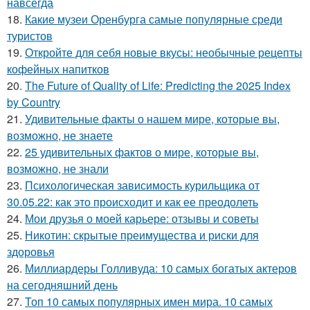
навсегда
18.
Какие музеи Оренбурга самые популярные среди
туристов
19.
Откройте для себя новые вкусы: необычные рецепты
кофейных напитков
20.
The Future of Quality of Life: Predicting the 2025 Index
by Country
21.
Удивительные факты о нашем мире, которые вы,
возможно, не знаете
22.
25 удивительных фактов о мире, которые вы,
возможно, не знали
23.
Психологическая зависимость курильщика от
30.05.22: как это происходит и как ее преодолеть
24.
Мои друзья о моей карьере: отзывы и советы
25.
Никотин: скрытые преимущества и риски для
здоровья
26.
Миллиардеры Голливуда: 10 самых богатых актеров
на сегодняшний день
27.
Топ 10 самых популярных имен мира. 10 самых