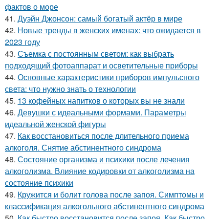
фактов о море
41.
Дуэйн Джонсон: самый богатый актёр в мире
42.
Новые тренды в женских именах: что ожидается в
2023 году
43.
Съемка с постоянным светом: как выбрать
подходящий фотоаппарат и осветительные приборы
44.
Основные характеристики приборов импульсного
света: что нужно знать о технологии
45.
13 кофейных напитков о которых вы не знали
46.
Девушки с идеальными формами. Параметры
идеальной женской фигуры
47.
Как восстановиться после длительного приема
алкоголя. Снятие абстинентного синдрома
48.
Состояние организма и психики после лечения
алкоголизма. Влияние кодировки от алкоголизма на
состояние психики
49.
Кружится и болит голова после запоя. Симптомы и
классификация алкогольного абстинентного синдрома
50.
Как быстро восстановится после запоя. Как быстро