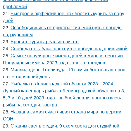
проблемой
21.
Быстрое и эффективное: как бросить курить за пару
дней
22.
Освободившись от пристрастия: мой путь к победе
над курением
23.
Бросить курить: реально ли это
24.
Свобода от табака: наш путь к победе над привычкой
25.
Самые популярные имена детей в мире и в России.
Популярные имена 2023 года – шесть трендов
26.
Миллиардеры Голливуда: 10 самых богатых актеров
на сегодняшний день
27.
Рыбалка в Ленинградской области 2023—2024.
Лунный календарь рыбака Ленинградской области на 3,
5, 7 и 10 дней 2023 года , рыбной ловли, прогноз клева
рыбы на сегодня, завтра
28.
Названа самая счастливая страна мира по версии
ООН
29.
Ставим свет в студии. 9 схем света для студийной