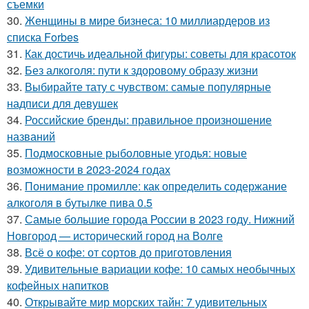
съемки
30.
Женщины в мире бизнеса: 10 миллиардеров из
списка Forbes
31.
Как достичь идеальной фигуры: советы для красоток
32.
Без алкоголя: пути к здоровому образу жизни
33.
Выбирайте тату с чувством: самые популярные
надписи для девушек
34.
Российские бренды: правильное произношение
названий
35.
Подмосковные рыболовные угодья: новые
возможности в 2023-2024 годах
36.
Понимание промилле: как определить содержание
алкоголя в бутылке пива 0.5
37.
Самые большие города России в 2023 году. Нижний
Новгород — исторический город на Волге
38.
Всё о кофе: от сортов до приготовления
39.
Удивительные вариации кофе: 10 самых необычных
кофейных напитков
40.
Открывайте мир морских тайн: 7 удивительных