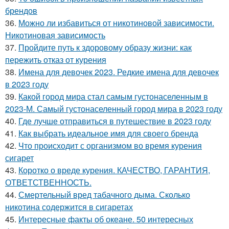
брендов
36.
Можно ли избавиться от никотиновой зависимости.
Никотиновая зависимость
37.
Пройдите путь к здоровому образу жизни: как
пережить отказ от курения
38.
Имена для девочек 2023. Редкие имена для девочек
в 2023 году
39.
Какой город мира стал самым густонаселенным в
2023-М. Самый густонаселенный город мира в 2023 году
40.
Где лучше отправиться в путешествие в 2023 году
41.
Как выбрать идеальное имя для своего бренда
42.
Что происходит с организмом во время курения
сигарет
43.
Коротко о вреде курения. КАЧЕСТВО, ГАРАНТИЯ,
ОТВЕТСТВЕННОСТЬ.
44.
Смертельный вред табачного дыма. Сколько
никотина содержится в сигаретах
45.
Интересные факты об океане. 50 интересных