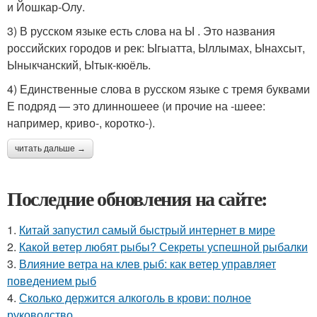
и Йошкар-Олу.
3) В русском языке есть слова на Ы . Это названия
российских городов и рек: Ыгыатта, Ыллымах, Ынахсыт,
Ыныкчанский, Ытык-кюёль.
4) Единственные слова в русском языке с тремя буквами
Е подряд — это длинношеее (и прочие на -шеее:
например, криво-, коротко-).
читать дальше →
Последние обновления на сайте:
1.
Китай запустил самый быстрый интернет в мире
2.
Какой ветер любят рыбы? Секреты успешной рыбалки
3.
Влияние ветра на клев рыб: как ветер управляет
поведением рыб
4.
Сколько держится алкоголь в крови: полное
руководство