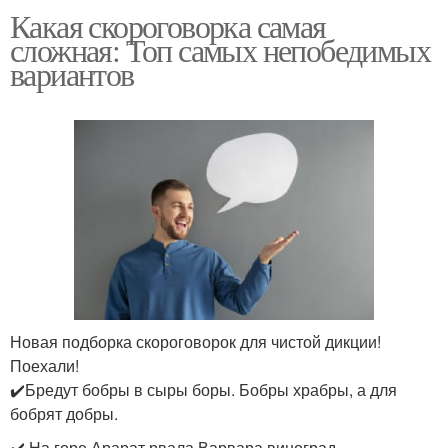
Какая скороговорка самая
сложная: Топ самых непобедимых
вариантов
Новая подборка скороговорок для чистой дикции!
Поехали!
✔️Бредут бобры в сыры боры. Бобры храбры, а для
бобрят добры.
✔️ На горе Арарат рвала Варвара виноград.