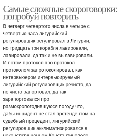
Самые сложные скороговорки:
попробуй повторить
В четверг четвертого числа в четыре с
четвертью часа лигурийский
регулировщик регулировал в Лигурии,
но тридцать три корабля лавировали,
лавировали, да так и не вылавировали.
И потом протокол про протокол
протоколом запротоколировал, как
интервьюером интервьюируемый
лигурийский регулировщик речисто, да
не чисто рапортовал, да так
зарапортовался про
размокропогодившуюся погоду что,
дабы инцидент не стал претендентом на
судебный прецедент, лигурийский
регулировщик акклиматизировался в
неконституционном Константинополе,