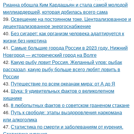
Рианна обошла Ким Кардашьян и стала самой молодой
миллиардершей, которая добилась всего сама
39.
Освещение на постоянном токе. Централизованное и
децентрализованное энергоснабжение
40.
Без сигарет: как организм человека адаптируется к
жизни без никотина
41.
Самые большие города России в 2023 году. Нижний
Новгород — исторический город на Волге
42.
Какую рыбу ловит Россия. Желанный улов: рыбак
рассказал, какую рыбу больше всего любят ловить в
России
43.
Путешествие по всем океанам мира: от А до Я
44.
Щука: 9 удивительных фактов о великолепном
хищнике
45.
8 любопытных фактов о советском граненом стакане
46.
Путь к свободе: этапы выздоровления наркомана
или алкоголика
47.
Статистика по смерти и заболеваниям от курения.
Статистика курения