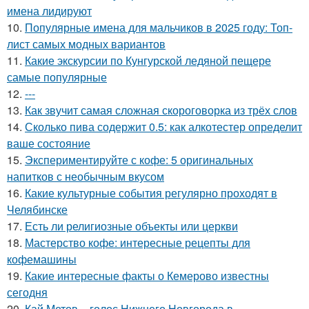
имена лидируют
10.
Популярные имена для мальчиков в 2025 году: Топ-
лист самых модных вариантов
11.
Какие экскурсии по Кунгурской ледяной пещере
самые популярные
12.
---
13.
Как звучит самая сложная скороговорка из трёх слов
14.
Сколько пива содержит 0.5: как алкотестер определит
ваше состояние
15.
Экспериментируйте с кофе: 5 оригинальных
напитков с необычным вкусом
16.
Какие культурные события регулярно проходят в
Челябинске
17.
Есть ли религиозные объекты или церкви
18.
Мастерство кофе: интересные рецепты для
кофемашины
19.
Какие интересные факты о Кемерово известны
сегодня
20.
Кай Метов – голос Нижнего Новгорода в