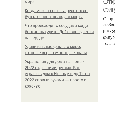
Отк
мира
фиг
Когда можно сесть за руль после
бутылки пива: правда и мифы
Спорт
любим
Что происходит с сосудами когда
и мно
бросаешь курить. Действие курения
фигур
на сердце
тела в
Удивительные факты о мире,
которые вы, возможно, не знали
Украшения для дома на Новый
2022 год своими руками. Как
украсить дом к Новому году Тигра
2022 своими руками — просто и
красиво