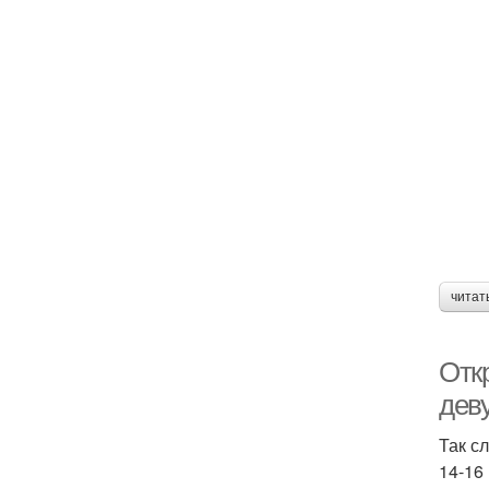
читат
Откр
дев
Так с
14-16