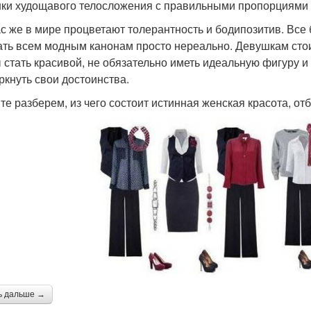
ки худощавого телосложения с правильными пропорциями 
с же в мире процветают толерантность и бодипозитив. Все
ать всем модным канонам просто нереально. Девушкам стои
 стать красивой, не обязательно иметь идеальную фигуру и
ркнуть свои достоинства.
те разберем, из чего состоит истинная женская красота, о
ь дальше →