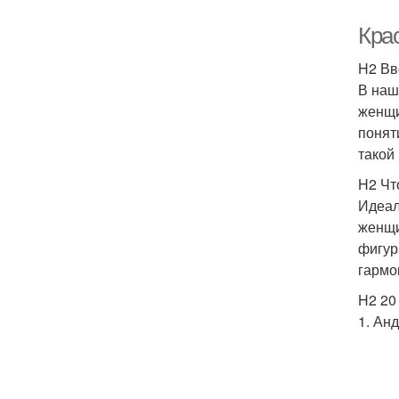
Кра
H2 Вв
В наш
женщи
понят
такой
H2 Чт
Идеал
женщи
фигур
гармо
H2 20
1. Ан