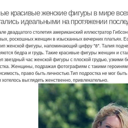
ые красивые женские фигуры в мире всех
тались идеальными на протяжении послед
але двадцатого столетия американский иллюстратор Гибсо
вых, роскошных женщин в изысканных вечерних платьях. Ес
тип женской фигуры, напоминающий цифру *8*. Талия подче
яются бедра и грудь. Такие красивые фигуры женщин и ста
л звездный час женской фигуры с плоской грудью, узкими б
стка. Женщины, подражая фотографиям с такими героинями
исимость, право быть личностью.Тип подростка не мог быт
 хотелось выглядеть женственно, привлекательно.