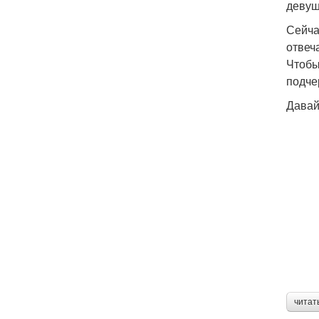
девуш
Сейча
отвеч
Чтобы
подче
Давай
читат