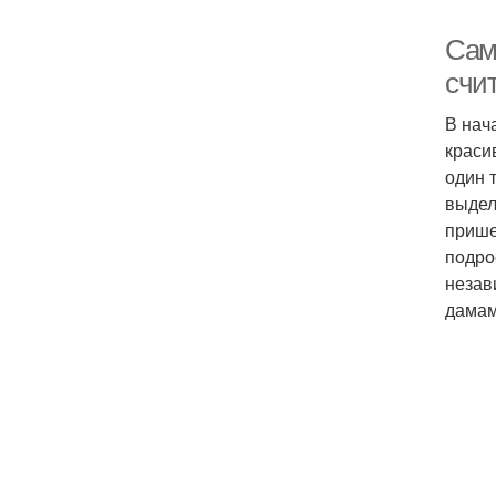
Сам
счи
В нач
краси
один 
выдел
прише
подро
незав
дамам