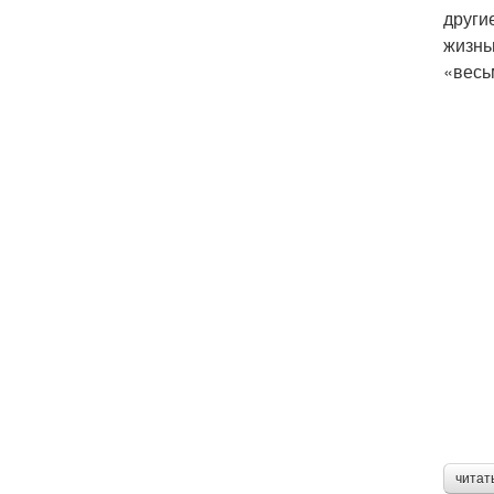
други
жизнь
«весь
читат