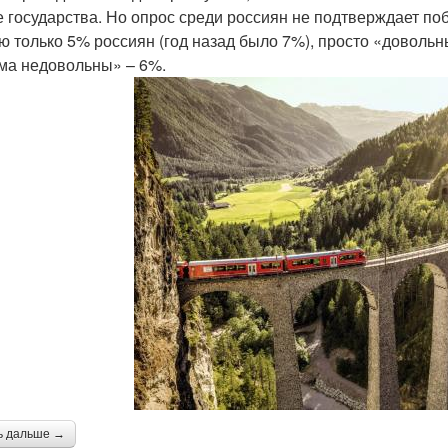
е государства. Но опрос среди россиян не подтверждает п
ю только 5% россиян (год назад было 7%), просто «доволь
ма недовольны» – 6%.
ь дальше →