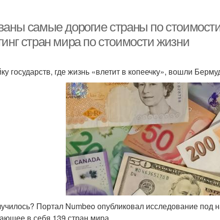
ваны самые дорогие страны по стоимости 
тинг стран мира по стоимости жизни
йку государств, где жизнь «влетит в копеечку», вошли Берм
лучилось? Портал Numbeo опубликовал исследование под назв
ающее в себя 139 стран мира.