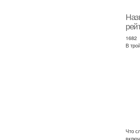
Наз
рей
1682
В тро
Что с
включ