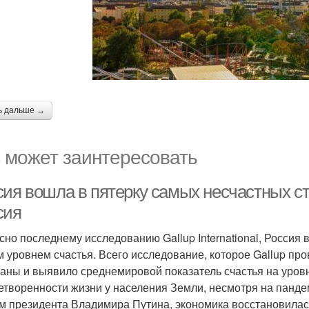
ь дальше →
 может заинтересовать
сия вошла в пятерку самых несчастных ст
сия
сно последнему исследованию Gallup International, Россия 
м уровнем счастья. Всего исследование, которое Gallup про
раны и выявило среднемировой показатель счастья на уров
етворенности жизни у населения Земли, несмотря на панде
м президента Владимира Путина, экономика восстановилась