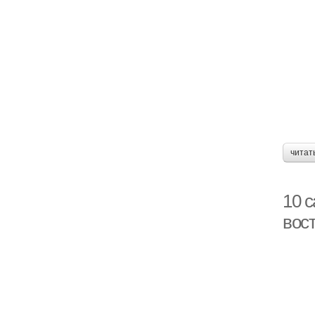
читат
10 
вос