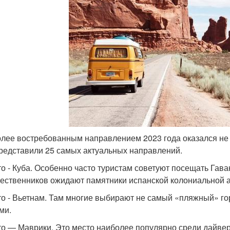
лее востребованным направлением 2023 года оказался не ку
редставили 25 самых актуальных направлений.
то - Куба. Особенно часто туристам советуют посещать Гава
ественников ожидают памятники испанской колониальной 
то - Вьетнам. Там многие выбирают не самый «пляжный» го
ми.
то — Маврики. Это место наиболее популярно среди дайвер