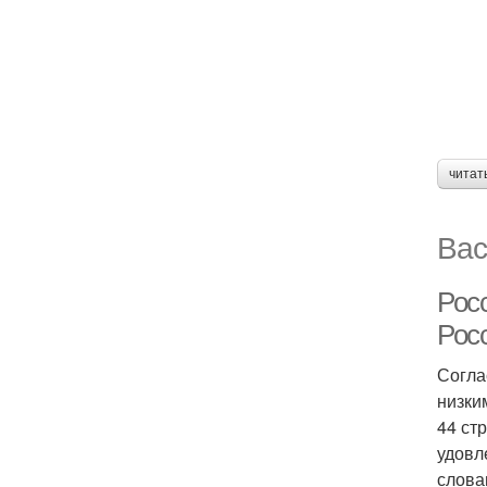
читат
Вас
Рос
Рос
Согла
низки
44 ст
удовл
слова