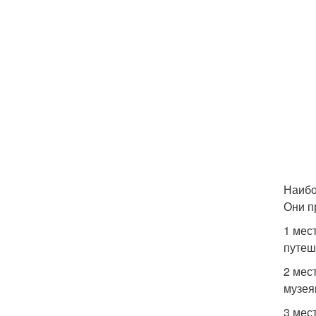
Наибо
Они п
1 мес
путеш
2 мес
музея
3 мес