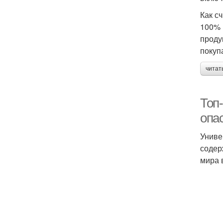
Как с
100% 
проду
покуп
читат
Топ-
опа
Униве
содер
мира 