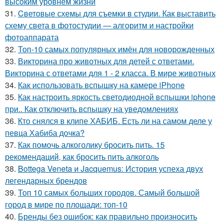
высоким уровнем жизни
31.
Cветовые схемы для съемки в студии. Как выставить
схему света в фотостудии — алгоритм и настройки
фотоаппарата
32.
Топ-10 самых популярных имён для новорожденных
33.
Викторина про животных для детей с ответами.
Викторина с ответами для 1 - 2 класса. В мире животных
34.
Как использовать вспышку на камере iPhone
35.
Как настроить яркость светодиодной вспышки iphone
при.. Как отключить вспышку на уведомлениях
36.
Кто снялся в клипе ХАБИБ. Есть ли на самом деле у
певца Хабиба дочка?
37.
Как помочь алкоголику бросить пить. 15
рекомендаций, как бросить пить алкоголь
38.
Bottega Veneta и Jacquemus: История успеха двух
легендарных брендов
39.
Топ 10 самых больших городов. Самый большой
город в мире по площади: топ-10
40.
Бренды без ошибок: как правильно произносить