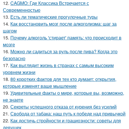
12.
CAGMO: Где Классика Встречается с
Современностью
13.
Есть ли тематические прогулочные туры
14.
Как восстановить мозг после алкоголизма: шаг за
шагом
15.
Почему алкоголь 'стирает' память: что происходит в
мозге
16.
Можно ли садиться за руль после пива? Когда это
безопасно
17.
Как выглядит жизнь в странах с самым высоким
уровнем жизни
18.
80 коротких фактов для тех кто думает: открытия,
которые изменят ваше мышление
19.
Удивительные факты о мире, которые вы, возможно,
не знаете
20.
Секреты успешного отказа от курения без усилий
21.
Свобода от табака: наш путь к победе над привычкой
22.
Как достичь стройности и грациозности: советы для
девушек