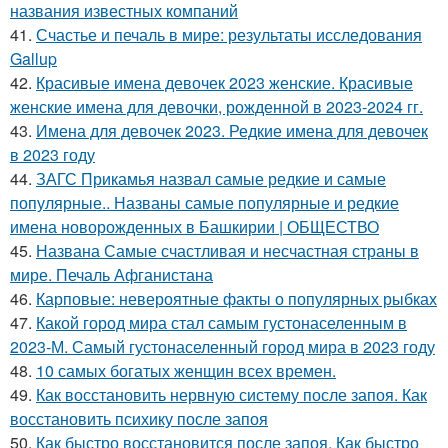
названия известных компаний
41.
Счастье и печаль в мире: результаты исследования
Gallup
42.
Красивые имена девочек 2023 женские. Красивые
женские имена для девочки, рожденной в 2023-2024 гг.
43.
Имена для девочек 2023. Редкие имена для девочек
в 2023 году
44.
ЗАГС Прикамья назвал самые редкие и самые
популярные.. Названы самые популярные и редкие
имена новорожденных в Башкирии | ОБЩЕСТВО
45.
Названа Самые счастливая и несчастная страны в
мире. Печаль Афганистана
46.
Карповые: невероятные факты о популярных рыбках
47.
Какой город мира стал самым густонаселенным в
2023-М. Самый густонаселенный город мира в 2023 году
48.
10 самых богатых женщин всех времен.
49.
Как восстановить нервную систему после запоя. Как
восстановить психику после запоя
50.
Как быстро восстановится после запоя. Как быстро