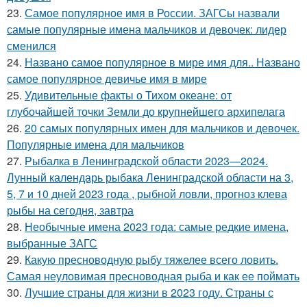
23.
Самое популярное имя в России. ЗАГСы назвали
самые популярные имена мальчиков и девочек: лидер
сменился
24.
Названо самое популярное в мире имя для.. Названо
самое популярное девичье имя в мире
25.
Удивительные факты о Тихом океане: от
глубочайшей точки Земли до крупнейшего архипелага
26.
20 самых популярных имен для мальчиков и девочек.
Популярные имена для мальчиков
27.
Рыбалка в Ленинградской области 2023—2024.
Лунный календарь рыбака Ленинградской области на 3,
5, 7 и 10 дней 2023 года , рыбной ловли, прогноз клева
рыбы на сегодня, завтра
28.
Необычные имена 2023 года: самые редкие имена,
выбранные ЗАГС
29.
Какую пресноводную рыбу тяжелее всего ловить.
Самая неуловимая пресноводная рыба и как ее поймать
30.
Лучшие страны для жизни в 2023 году. Страны с