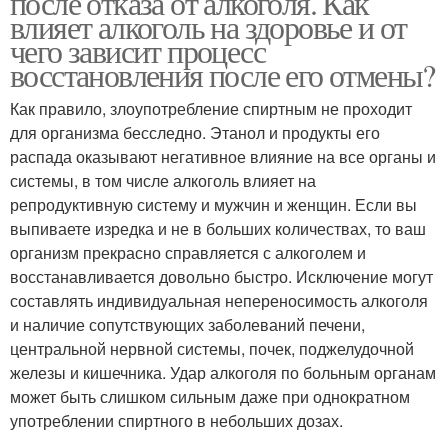
после отказа от алкоголя. Как
влияет алкоголь на здоровье и от
чего зависит процесс
восстановления после его отмены?
Тяга к алкоголю
Мозг до отказа
Как правило, злоупотребление спиртным не проходит
для организма бесследно. Этанол и продукты его
распада оказывают негативное влияние на все органы и
системы, в том числе алкоголь влияет на
Отказание от алкоголя
Отмены при отказе
репродуктивную систему и мужчин и женщин. Если вы
выпиваете изредка и не в больших количествах, то ваш
организм прекрасно справляется с алкоголем и
восстанавливается довольно быстро. Исключение могут
Человек к
составлять индивидуальная непереносимость алкоголя
Самостоятельный отказ
самостоятельному
и наличие сопутствующих заболеваний печени,
отказу
центральной нервной системы, почек, поджелудочной
железы и кишечника. Удар алкоголя по больным органам
Помочь в
может быть слишком сильным даже при однократном
Зависимости от
самостоятельном
употреблении спиртного в небольших дозах.
алкоголя
отказе