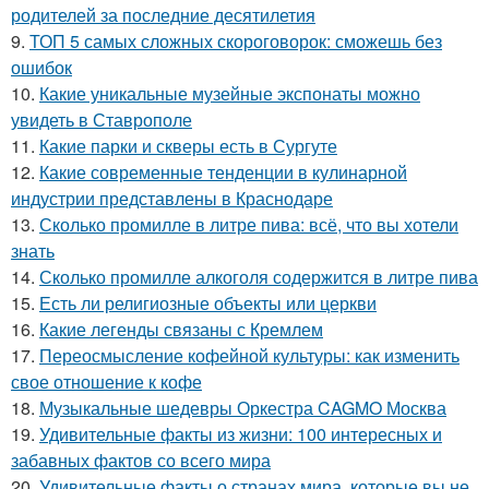
родителей за последние десятилетия
9.
ТОП 5 самых сложных скороговорок: сможешь без
ошибок
10.
Какие уникальные музейные экспонаты можно
увидеть в Ставрополе
11.
Какие парки и скверы есть в Сургуте
12.
Какие современные тенденции в кулинарной
индустрии представлены в Краснодаре
13.
Сколько промилле в литре пива: всё, что вы хотели
знать
14.
Сколько промилле алкоголя содержится в литре пива
15.
Есть ли религиозные объекты или церкви
16.
Какие легенды связаны с Кремлем
17.
Переосмысление кофейной культуры: как изменить
свое отношение к кофе
18.
Музыкальные шедевры Оркестра CAGMO Москва
19.
Удивительные факты из жизни: 100 интересных и
забавных фактов со всего мира
20.
Удивительные факты о странах мира, которые вы не