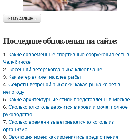
читать дальше →
Последние обновления на сайте:
1.
Какие современные спортивные сооружения есть в
Челябинске
2.
Весенний ветер: когда рыба клюёт чаще
3.
Как ветер влияет на клев рыбы
4.
Секреты ветреной рыбалки: какая рыба клюёт в
непогоду
5.
Какие архитектурные стили представлены в Москве
6.
Сколько алкоголь держится в крови и моче: полное
руководство
7.
Сколько времени выветривается алкоголь из
организма
8.
Эволюция имен: как изменились предпочтения