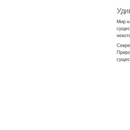
Уди
Мир н
сущес
некот
Секре
Приро
сущес