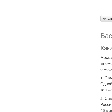
читат
Вас
Как
Москв
множе
о мос
1. Са
Одной
тольк
2. Са
Росси
45 ми