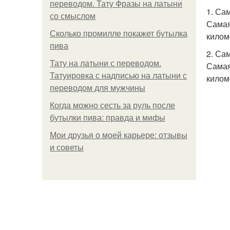
переводом. Тату Фразы на латыни
1. Са
со смыслом
Самая
Сколько промилле покажет бутылка
килом
пива
2. Са
Тату на латыни с переводом.
Самая
Татуировка с надписью на латыни с
килом
переводом для мужчины
Когда можно сесть за руль после
бутылки пива: правда и мифы
Мои друзья о моей карьере: отзывы
и советы