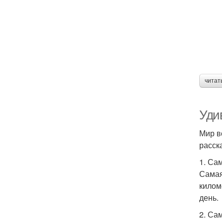
читат
Уди
Мир в
расск
1. Са
Самая
килом
день.
2. Са