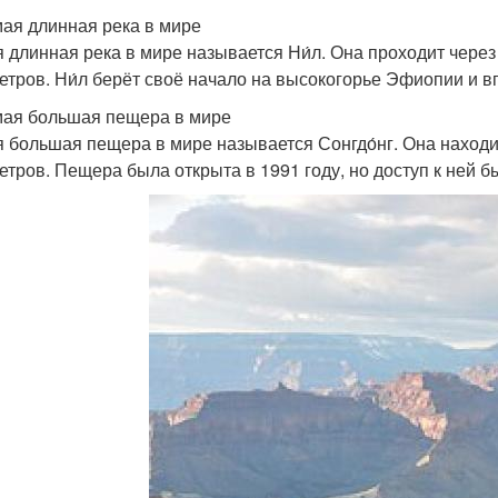
мая длинная река в мире
 длинная река в мире называется Ни́л. Она проходит через
етров. Ни́л берёт своё начало на высокогорье Эфиопии и 
мая большая пещера в мире
 большая пещера в мире называется Сонгдо́нг. Она находи
етров. Пещера была открыта в 1991 году, но доступ к ней б