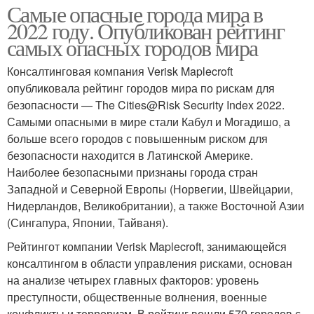
Самые опасные города мира в
2022 году. Опубликован рейтинг
самых опасных городов мира
Консалтинговая компания Verisk Maplecroft
опубликовала рейтинг городов мира по рискам для
безопасности — The Cities@Risk Security Index 2022.
Самыми опасными в мире стали Кабул и Могадишо, а
больше всего городов с повышенным риском для
безопасности находится в Латинской Америке.
Наиболее безопасными признаны города стран
Западной и Северной Европы (Норвегии, Швейцарии,
Нидерландов, Великобритании), а также Восточной Азии
(Сингапура, Японии, Тайваня).
Рейтингот компании Verisk Maplecroft, занимающейся
консалтингом в области управления рисками, основан
на анализе четырех главных факторов: уровень
преступности, общественные волнения, военные
конфликты и терроризм. В рейтинг вошли 579 городов с