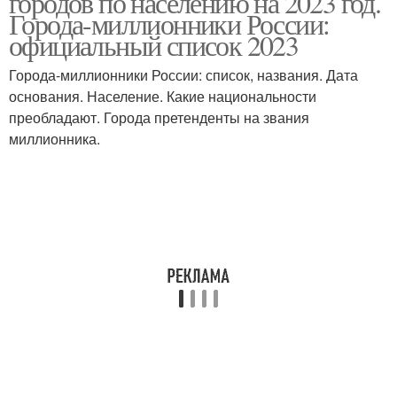
городов по населению на 2023 год.
Города-миллионники России:
официальный список 2023
Города-миллионники России: список, названия. Дата
Города в россии
Городов в россии
основания. Население. Какие национальности
преобладают. Города претенденты на звания
миллионника.
Населения в россии
Россия по численности
Россия по алфавиту