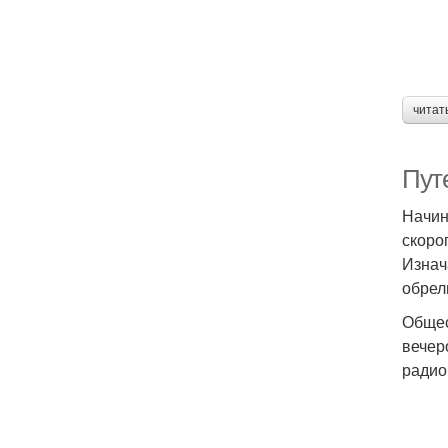
читат
Пут
Начин
скоро
Изнач
обрел
Общес
вечер
радио