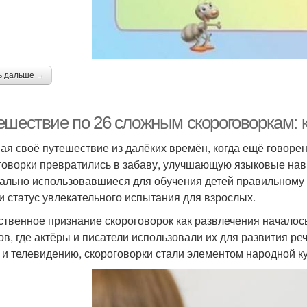
ь дальше →
ешествие по 26 сложным скороговоркам: к
ая своё путешествие из далёких времён, когда ещё говор
говорки превратились в забаву, улучшающую языковые нав
ально использовавшиеся для обучения детей правильному 
и статус увлекательного испытания для взрослых.
твенное признание скороговорок как развлечения началось
ов, где актёры и писатели использовали их для развития р
 и телевидению, скороговорки стали элементом народной ку