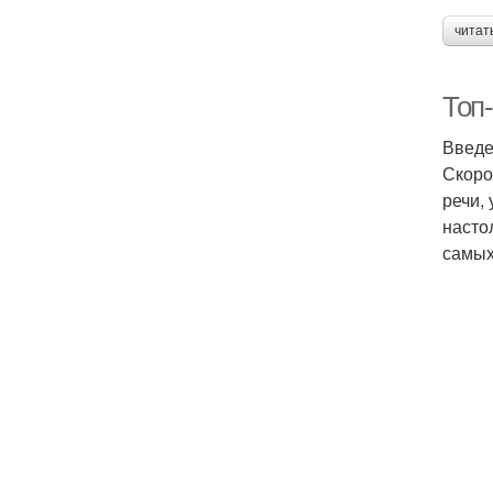
читат
Топ
Введ
Скоро
речи,
насто
самых