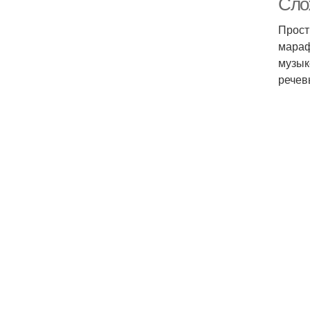
Сло
Прост
мараф
музык
речев