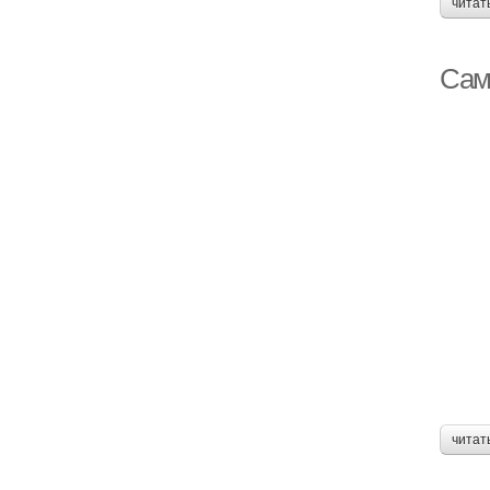
читат
Сам
читат