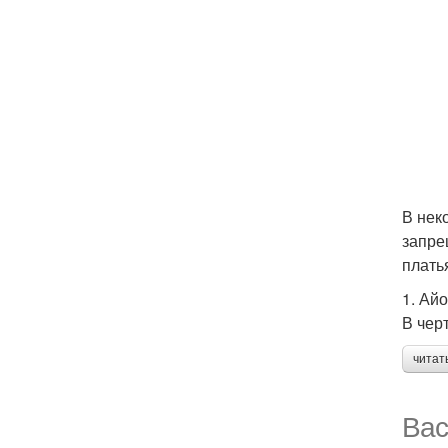
В нек
запре
плать
1. Ай
В чер
читат
Вас