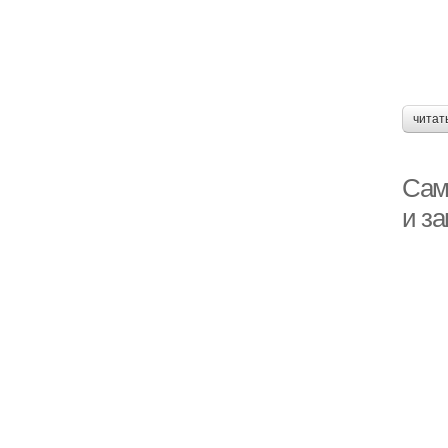
читат
Сам
и за