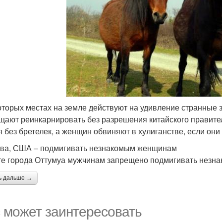
оторых местах на земле действуют на удивление странные з
щают реинкарнировать без разрешения китайского правите
я без бретелек, а женщин обвиняют в хулиганстве, если они
ова, США – подмигивать незнакомым женщинам
те города Оттумуа мужчинам запрещено подмигивать незн
ь дальше →
 может заинтересовать