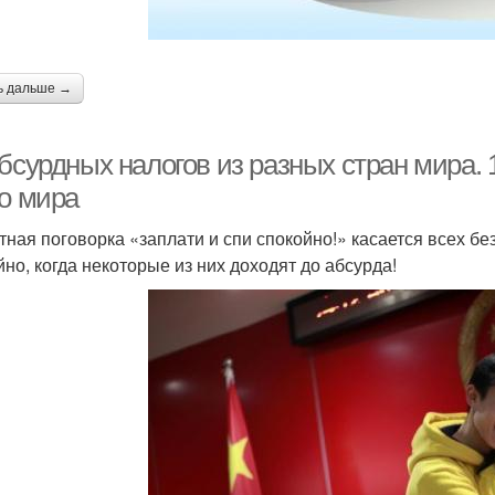
ь дальше →
абсурдных налогов из разных стран мира.
го мира
тная поговорка «заплати и спи спокойно!» касается всех бе
йно, когда некоторые из них доходят до абсурда!