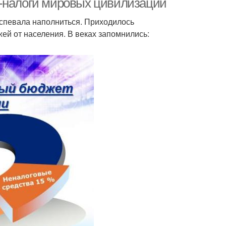
о-налоги мировых цивилизаций
 успевала наполниться. Приходилось
й от населения. В веках запомнились: