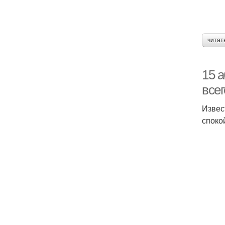
читат
15 
все
Извес
споко