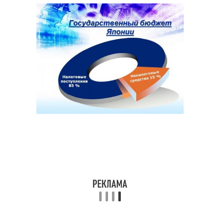
Странные законы
Налоги в мире
Налоги в испании
Налог на тень
Налог на гипс
Налог на мир
Экологический налог
Налог на шашлык