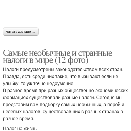
Налог на одноразовые
Налог на коровьи газы
палочки
читать дальше →
Налог на солнце
Налог на чипсы
Самые необычные и странные
налоги в мире (12 фото)
Налоги предусмотрены законодательством всех стран.
Правда, есть среди них такие, что вызывают если не
Налог на социальные
Налог на сожительство
улыбку, то уж точно недоумение.
сети
В разное время при разных общественно-экономических
формациях существовали разные налоги. Сегодня мы
представим вам подборку самых необычных, а порой и
нелепых налогов, существовавших в разных странах в
Налог на выезд
Налог на бороду
разное время.
Налог на жизнь