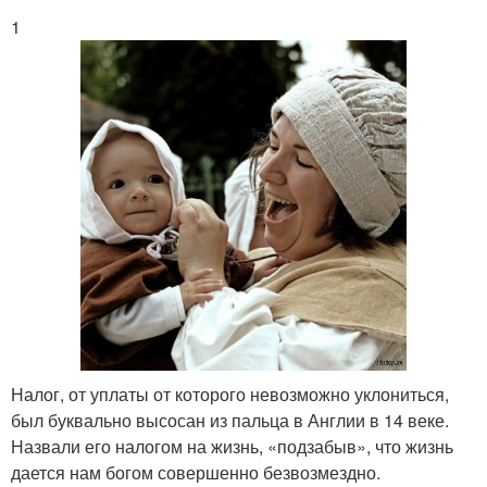
1
Странный налог
Глупые налоги
Мировые налоги
Абсурдные налоги
Налоги в разных
Современные налоги
странах
Налог, от уплаты от которого невозможно уклониться,
Налоги за границей
Налог на окна
был буквально высосан из пальца в Англии в 14 веке.
Назвали его налогом на жизнь, «подзабыв», что жизнь
дается нам богом совершенно безвозмездно.