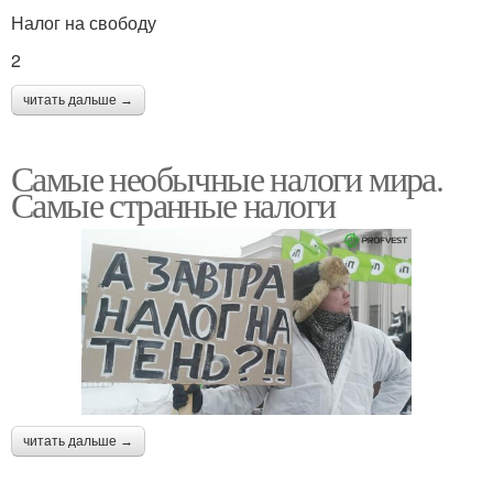
Налог на свободу
Безумные налоги
Налог на воздух
2
читать дальше →
Потребительский налог
Налог в японии
Самые необычные налоги мира.
Самые странные налоги
Вопросы про налоги
Приколы про налоги
Парковочный налог
Викторин про налоги
читать дальше →