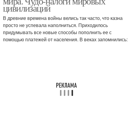
мира. Чудо-налоги мировых
цивилизаций
В древние времена войны велись так часто, что казна
просто не успевала наполниться. Приходилось
Налог на недвижимость
Смешные налоги
придумывать все новые способы пополнить ее с
помощью платежей от населения. В веках запомнились:
Налоги в россии
Необычные налоги
Налоги в швеции
Налог на имущество
Тупые налоги
Налоги в корее