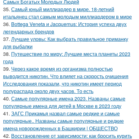
Самых Богатых Молодых Людей
35.
Самый юный миллиардер в мире. 18-летний
итальянец стал самым молодым миллиардером в мире
36.
Bottega Veneta и Jacquemus: История успеха двух
легендарных брендов
37.
Лучшие уловы: Как выбрать правильное приманку
для рыбалки
38.
Путешествие по миру: Лучшие места планеты 2023
года
39.
Через какое время из организма полностью
выводится никотин. Что влияет на скорость очищения
Исследования показали, что никотин имеет период
полураспада около двух часов. То есть
40.
Самые популярные имена 2023. Названы самые
популярные имена для детей в Москве в 2023 году
41.
ЗАГС Прикамья назвал самые редкие и самые
популярные.. Названы самые популярные и редкие
имена новорожденных в Башкирии | ОБЩЕСТВО
42.
Восстановление от зависимости: как бросить курить