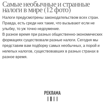
Самые необычные и странные
Налог на тень
Налог на гипс
налоги в мире (12 фото)
Налоги предусмотрены законодательством всех стран.
Правда, есть среди них такие, что вызывают если не
улыбку, то уж точно недоумение.
Налог на мир
Экологический налог
В разное время при разных общественно-экономических
формациях существовали разные налоги. Сегодня мы
представим вам подборку самых необычных, а порой и
нелепых налогов, существовавших в разных странах в
Налог на шашлык
Налог на коровьи газы
разное время.
Налог на солнце
Налог на чипсы
Налог на социальные