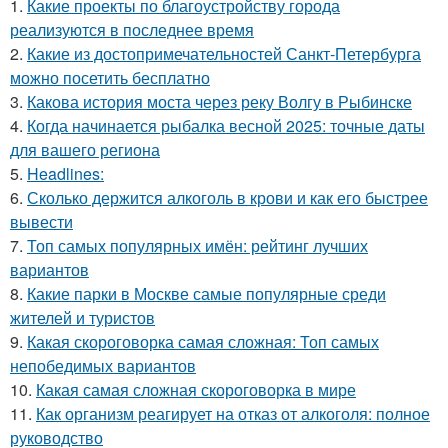
1.
Какие проекты по благоустройству города
реализуются в последнее время
2.
Какие из достопримечательностей Санкт-Петербурга
можно посетить бесплатно
3.
Какова история моста через реку Волгу в Рыбинске
4.
Когда начинается рыбалка весной 2025: точные даты
для вашего региона
5.
Headlines:
6.
Сколько держится алкоголь в крови и как его быстрее
вывести
7.
Топ самых популярных имён: рейтинг лучших
вариантов
8.
Какие парки в Москве самые популярные среди
жителей и туристов
9.
Какая скороговорка самая сложная: Топ самых
непобедимых вариантов
10.
Какая самая сложная скороговорка в мире
11.
Как организм реагирует на отказ от алкоголя: полное
руководство