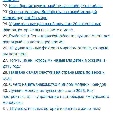
22.
Как я бросил курить: мой путь к свободе от табака
23.
Основательница Bumble стала самой молодой
миллиардершей в мире
24.
Удивительные факты об океанах: 20 интересных
фактов, которые вы не знаете о море
25.
Рыбалка в Ленинградской области: лучшие места для
ловли рыбы в настоящее время
26.
10 удивительных фактов о мировом океане, которые
вы не знаете
27.
Топ-10 имён, которыми называли детей москвичи в
2010 году
28.
Названа самая счастливая страна мира по версии
ООН
29.
С чего начать знакомство с миром модных брендов
30.
Лучшие модели импульсного света 2023. Как
настроить свет — управление настройками импульсного
моноблока
31.
16 увлекательных историй и фактов о животных