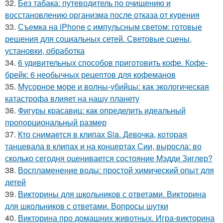
32.
Без табака: путеводитель по очищению и
восстановлению организма после отказа от курения
33.
Съемка на iPhone c импульсным светом: готовые
решения для социальных сетей. Световые сцены,
установки, обработка
34.
6 удивительных способов приготовить кофе. Кофе-
брейк: 6 необычных рецептов для кофеманов
35.
Мусорное море и волны-убийцы: как экологическая
катастрофа влияет на нашу планету
36.
Фигуры красавиц: как определить идеальный
пропорциональный размер
37.
Кто снимается в клипах Sia. Девочка, которая
танцевала в клипах и на концертах Сии, выросла: во
сколько сегодня оценивается состояние Мэдди Зиглер?
38.
Воспламенение воды: простой химический опыт для
детей
39.
Викторины для школьников с ответами. Викторина
для школьников с ответами. Вопросы шутки
40.
Викторина про домашних животных. Игра-викторина