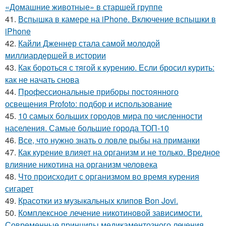
«Домашние животные» в старшей группе
41.
Вспышка в камере на iPhone. Включение вспышки в
iPhone
42.
Кайли Дженнер стала самой молодой
миллиардершей в истории
43.
Как бороться с тягой к курению. Если бросил курить:
как не начать снова
44.
Профессиональные приборы постоянного
освещения Profoto: подбор и использование
45.
10 самых больших городов мира по численности
населения. Самые большие города ТОП-10
46.
Все, что нужно знать о ловле рыбы на приманки
47.
Как курение влияет на организм и не только. Вредное
влияние никотина на организм человека
48.
Что происходит с организмом во время курения
сигарет
49.
Красотки из музыкальных клипов Bon Jovi.
50.
Комплексное лечение никотиновой зависимости.
Современные принципы медикаментозного лечения