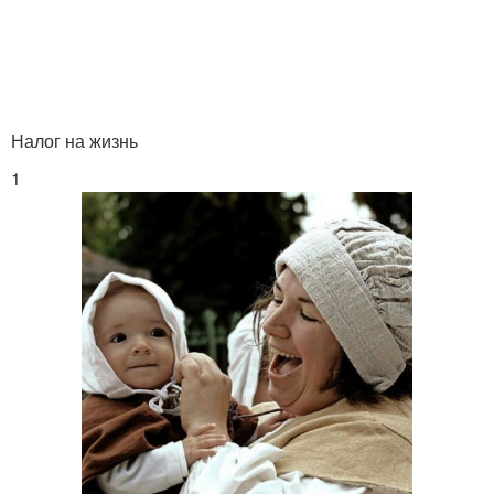
Налог на сожительство
сети
Налог на выезд
Смешные налоги
Налог на жизнь
1
Налоги в швеции
Налоги в корее
Налоги в россии
Налог на бороду
Подоходный налог
Налог на недвижимость