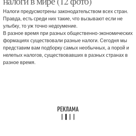
налоги в мире (12 фото)
Налоги предусмотрены законодательством всех стран.
Правда, есть среди них такие, что вызывают если не
улыбку, то уж точно недоумение.
Налог на мир
Экологический налог
В разное время при разных общественно-экономических
формациях существовали разные налоги. Сегодня мы
представим вам подборку самых необычных, а порой и
нелепых налогов, существовавших в разных странах в
Налог на шашлык
Налог на коровьи газы
разное время.
Налог на одноразовые
Налог на солнце
палочки
Налог на социальные
Налог на сожительство
сети