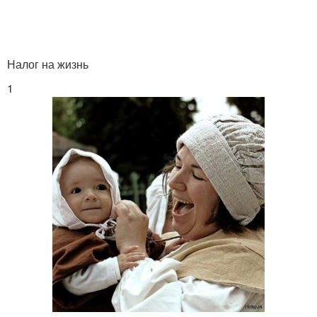
Налог на выезд
Смешные налоги
Налог на жизнь
1
Налоги в швеции
Налоги в корее
Налоги в россии
Налог на бороду
Подоходный налог
Налог на недвижимость