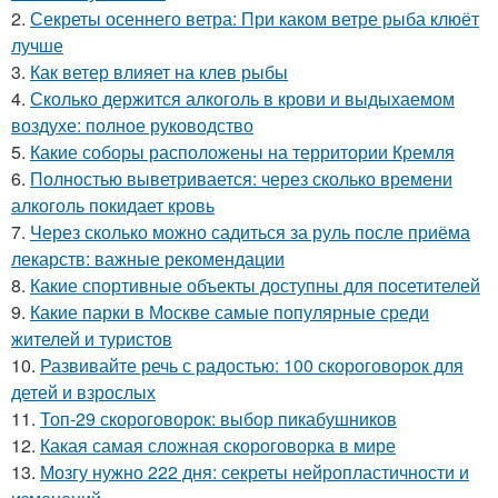
2.
Секреты осеннего ветра: При каком ветре рыба клюёт
лучше
3.
Как ветер влияет на клев рыбы
4.
Сколько держится алкоголь в крови и выдыхаемом
воздухе: полное руководство
5.
Какие соборы расположены на территории Кремля
6.
Полностью выветривается: через сколько времени
алкоголь покидает кровь
7.
Через сколько можно садиться за руль после приёма
лекарств: важные рекомендации
8.
Какие спортивные объекты доступны для посетителей
9.
Какие парки в Москве самые популярные среди
жителей и туристов
10.
Развивайте речь с радостью: 100 скороговорок для
детей и взрослых
11.
Топ-29 скороговорок: выбор пикабушников
12.
Какая самая сложная скороговорка в мире
13.
Мозгу нужно 222 дня: секреты нейропластичности и