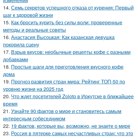
изменений
14.
Семь секретов успешного отказа от курения: Первый
шаг к здоровой жизни
15.
Как бросить курить без силы воли: проверенные
методы и реальные советы
16.
Анастасия Высоцкая: Как казанская девушка
покорила сцену
17.
Взрыв вкусов: необычные рецепты кофе с разными
добавками
18.
Простые шаги для приготовления вкусного кофе
дома
19.
Прогноз развития стран мира: Рейтинг ТОП-50 по
уровню жизни на 2025 год
20.
Что ждет посетителей Zoloto в Иркутске в ближайшее
время
21.
Узнайте 90 фактов о мире и становитесь самым
интересным собеседником
22.
19 фактов, которые вы, возможно, не знаете о мире
23.
Россия в пятерке самых несчастливых стран: что это