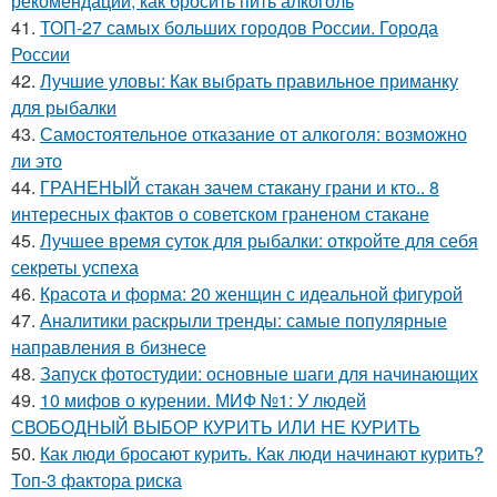
рекомендаций, как бросить пить алкоголь
41.
ТОП-27 самых больших городов России. Города
России
42.
Лучшие уловы: Как выбрать правильное приманку
для рыбалки
43.
Самостоятельное отказание от алкоголя: возможно
ли это
44.
ГРАНЕНЫЙ стакан зачем стакану грани и кто.. 8
интересных фактов о советском граненом стакане
45.
Лучшее время суток для рыбалки: откройте для себя
секреты успеха
46.
Красота и форма: 20 женщин с идеальной фигурой
47.
Аналитики раскрыли тренды: самые популярные
направления в бизнесе
48.
Запуск фотостудии: основные шаги для начинающих
49.
10 мифов о курении. МИФ №1: У людей
СВОБОДНЫЙ ВЫБОР КУРИТЬ ИЛИ НЕ КУРИТЬ
50.
Как люди бросают курить. Как люди начинают курить?
Топ-3 фактора риска