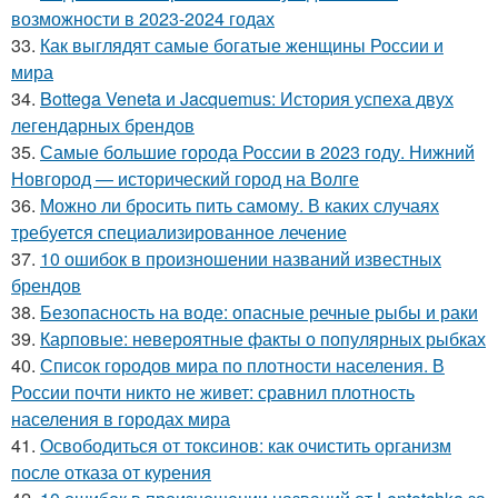
возможности в 2023-2024 годах
33.
Как выглядят самые богатые женщины России и
мира
34.
Bottega Veneta и Jacquemus: История успеха двух
легендарных брендов
35.
Самые большие города России в 2023 году. Нижний
Новгород — исторический город на Волге
36.
Можно ли бросить пить самому. В каких случаях
требуется специализированное лечение
37.
10 ошибок в произношении названий известных
брендов
38.
Безопасность на воде: опасные речные рыбы и раки
39.
Карповые: невероятные факты о популярных рыбках
40.
Список городов мира по плотности населения. В
России почти никто не живет: сравнил плотность
населения в городах мира
41.
Освободиться от токсинов: как очистить организм
после отказа от курения