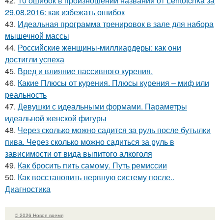
42.
10 ошибок в произношении названий от Lentotchka за
29.08.2016: как избежать ошибок
43.
Идеальная программа тренировок в зале для набора
мышечной массы
44.
Российские женщины-миллиардеры: как они
достигли успеха
45.
Вред и влияние пассивного курения.
46.
Какие Плюсы от курения. Плюсы курения – миф или
реальность
47.
Девушки с идеальными формами. Параметры
идеальной женской фигуры
48.
Через сколько можно садится за руль после бутылки
пива. Через сколько можно садиться за руль в
зависимости от вида выпитого алкоголя
49.
Как бросить пить самому. Путь ремиссии
50.
Как восстановить нервную систему после..
Диагностика
© 2026 Новое время