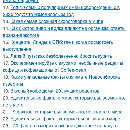
имена лидируют
12.
Топ-10 самых популярных имён новорожденных в
2025 году: что изменилось за год
13.
Какая самая сложная скороговорка в мире
14.
Как быстро пиво и водка влияют на организм: ответы
врача-нарколога
15.
Концерты Линды в СПб: где и когда посмотреть
выступления
16.
Легкий путь: как безболезненно бросить курить
17.
Экспериментируйте с вкусами: необычные рецепты
кофе для кофемашины от Coffee-bean
18.
Какие уникальные факты о климате Новосибирска
известны
19.
Вкусный кофе дома: 20 лучших рецептов
20.
Удивительные факты о мире, которые вы, возможно,
не знаете
21.
19 фактов, которые вы, возможно, не знаете о мире
22.
Удивительные факты, которые вы не знали о мире
23.
120 фактов о морях и океанах, которые порадуют