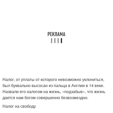
Налоги в германии
Глупые налоги
Мировые налоги
Абсурдные налоги
Современные налоги
Налоги за границей
Налог, от уплаты от которого невозможно уклониться,
был буквально высосан из пальца в Англии в 14 веке.
Назвали его налогом на жизнь, «подзабыв», что жизнь
Налоги в разных
Налог на окна
дается нам богом совершенно безвозмездно.
странах
Налог на свободу