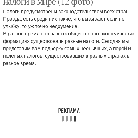
налоги в мире (12 фото)
Налоги предусмотрены законодательством всех стран.
Правда, есть среди них такие, что вызывают если не
улыбку, то уж точно недоумение.
Налог на мир
Экологический налог
В разное время при разных общественно-экономических
формациях существовали разные налоги. Сегодня мы
представим вам подборку самых необычных, а порой и
нелепых налогов, существовавших в разных странах в
Налог на шашлык
Налог на коровьи газы
разное время.
Налог на одноразовые
Налог на солнце
палочки
Налог на чипсы
Налог на сожительство