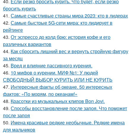
40.
Если резко бросить курить. Что будет, если резко
бросить курить
41.
Самые счастливые страны мира 2023: кто в лидерах
42.
Самые быстрые 5G-сети мира: кто лидирует в
рейтинге
43.
От эспрессо до колд брю: история кофе и его
различных вариантов
44.
Как сбросить лишний вес и вернуть стройную фигуру
за месяц
45.
Вред и влияние пассивного курения.
46.
10 мифов о курении. МИФ №1: У людей
СВОБОДНЫЙ ВЫБОР КУРИТЬ ИЛИ НЕ КУРИТЬ
47.
Интересные факты об океане. 50 интересных
фактов: «По морям, по океанам!»
48.
Красотки из музыкальных клипов Bon Jovi.
49.
Способы восстановление после запоя. Что поможет
после запоя
50.
Имена красивые редкие необычные. Редкие имена
для мальчиков