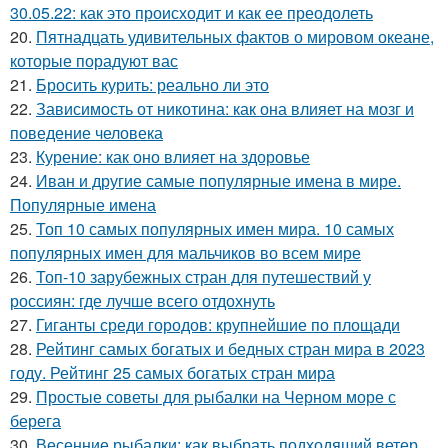
30.05.22: как это происходит и как ее преодолеть
20.
Пятнадцать удивительных фактов о мировом океане,
которые порадуют вас
21.
Бросить курить: реально ли это
22.
Зависимость от никотина: как она влияет на мозг и
поведение человека
23.
Курение: как оно влияет на здоровье
24.
Иван и другие самые популярные имена в мире.
Популярные имена
25.
Топ 10 самых популярных имен мира. 10 самых
популярных имен для мальчиков во всем мире
26.
Топ-10 зарубежных стран для путешествий у
россиян: где лучше всего отдохнуть
27.
Гиганты среди городов: крупнейшие по площади
28.
Рейтинг самых богатых и бедных стран мира в 2023
году. Рейтинг 25 самых богатых стран мира
29.
Простые советы для рыбалки на Черном море с
берега
30.
Весенние рыбалки: как выбрать подходящий ветер