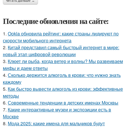
читать дальше →
Последние обновления на сайте:
1.
Ookla обновила рейтинг: какие страны лидируют по
скорости мобильного интернета
2.
Китай представил самый быстрый интернет в мире:
новый этап цифровой революции
3.
Клюет ли рыба, когда ветер и волны? Мы развеиваем
мифы и даем ответы
4.
Сколько держится алкоголь в крови: что нужно знать
каждому
5.
Как быстро вывести алкоголь из крови: эффективные
методы
6.
Современные тенденции в детских именах Москвы
7.
Какие интерактивные музеи и экспозиции есть в
Москве
8.
Мода 2025: какие имена для мальчиков будут