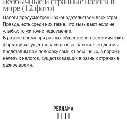
необычные и странные налоги в
мире (12 фото)
Налоги предусмотрены законодательством всех стран.
Правда, есть среди них такие, что вызывают если не
Налоги в истории
Налог на воздух
улыбку, то уж точно недоумение.
В разное время при разных общественно-экономических
формациях существовали разные налоги. Сегодня мы
представим вам подборку самых необычных, а порой и
Налог на велосипеды
Новый налог
нелепых налогов, существовавших в разных странах в
разное время.
Экзотические налоги
Парковочный налог
Налоги в разных
Безумные налоги
странах