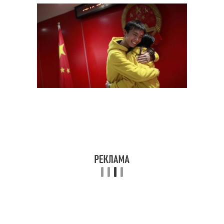
Налог на бороду
Современные налоги
Налоги за границей
Налог на окна
Безумные налоги
Налог на воздух
Подоходный налог
Налог в мире