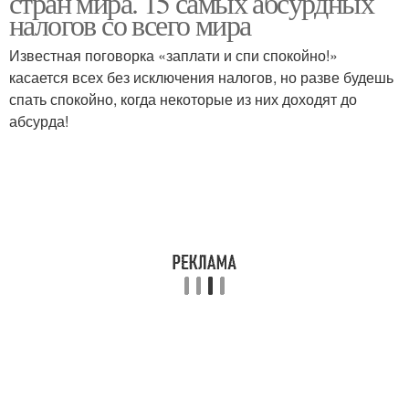
стран мира. 15 самых абсурдных
налогов со всего мира
Известная поговорка «заплати и спи спокойно!»
касается всех без исключения налогов, но разве будешь
Необычные налоги
Налоги в корее
спать спокойно, когда некоторые из них доходят до
абсурда!
Смешные налоги
Налоги в швеции
Странные налоги
Налоги в мире
Глупые налоги
Мировые налоги