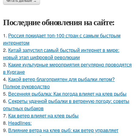
читать дальше →
Последние обновления на сайте:
1.
Россия покидает топ-100 стран с самым быстрым
интернетом
2.
Китай запустил самый быстрый интернет в мире:
новый этап цифровой революции
3.
Какие культурные мероприятия регулярно проводятся
в Кургане
4.
Какой ветер благоприятен для рыбалки летом?
Полное руководство
5.
Весенняя рыбалка: Как погода влияет на клев рыбы
6.
Секреты удачной рыбалки в ветреную погоду: советы
опытных рыбаков
7.
Как ветер влияет на клев рыбы
8.
Headlines:
9.
Влияние ветра на клев рыб: как ветер управляет