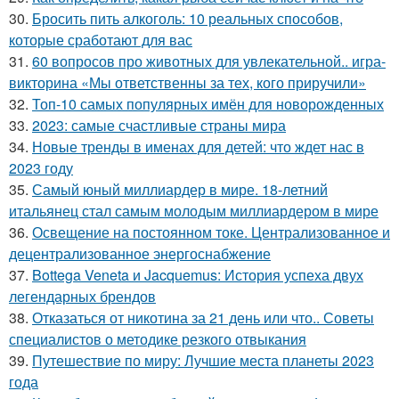
30.
Бросить пить алкоголь: 10 реальных способов,
которые сработают для вас
31.
60 вопросов про животных для увлекательной.. игра-
викторина «Мы ответственны за тех, кого приручили»
32.
Топ-10 самых популярных имён для новорожденных
33.
2023: самые счастливые страны мира
34.
Новые тренды в именах для детей: что ждет нас в
2023 году
35.
Самый юный миллиардер в мире. 18-летний
итальянец стал самым молодым миллиардером в мире
36.
Освещение на постоянном токе. Централизованное и
децентрализованное энергоснабжение
37.
Bottega Veneta и Jacquemus: История успеха двух
легендарных брендов
38.
Отказаться от никотина за 21 день или что.. Советы
специалистов о методике резкого отвыкания
39.
Путешествие по миру: Лучшие места планеты 2023
года