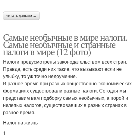
читать дальше →
Налоги в германии
Налог на дождь
Самые необычные в мире налоги.
Самые необычные и странные
налоги в мире (12 фото)
Советские налоги
Викторин про налоги
Налоги предусмотрены законодательством всех стран.
Правда, есть среди них такие, что вызывают если не
улыбку, то уж точно недоумение.
Налог на пыль
Налоги в истории
В разное время при разных общественно-экономических
формациях существовали разные налоги. Сегодня мы
представим вам подборку самых необычных, а порой и
нелепых налогов, существовавших в разных странах в
разное время.
Налог на велосипеды
Новый налог
Налог на жизнь
1