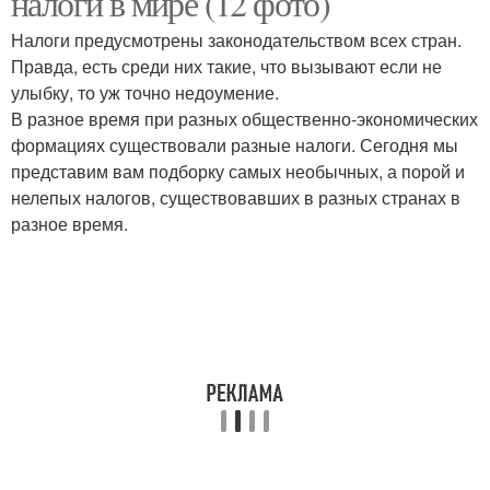
налоги в мире (12 фото)
Налоги предусмотрены законодательством всех стран.
Правда, есть среди них такие, что вызывают если не
улыбку, то уж точно недоумение.
Налог на мир
Налог на шашлык
В разное время при разных общественно-экономических
формациях существовали разные налоги. Сегодня мы
представим вам подборку самых необычных, а порой и
нелепых налогов, существовавших в разных странах в
Налог на одноразовые
Налог на коровьи газы
разное время.
палочки
Налог на солнце
Налог на чипсы
Налог на социальные
Налог на сожительство
сети