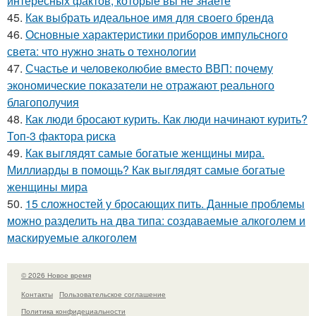
интересных фактов, которые вы не знаете
45.
Как выбрать идеальное имя для своего бренда
46.
Основные характеристики приборов импульсного
света: что нужно знать о технологии
47.
Счастье и человеколюбие вместо ВВП: почему
экономические показатели не отражают реального
благополучия
48.
Как люди бросают курить. Как люди начинают курить?
Топ-3 фактора риска
49.
Как выглядят самые богатые женщины мира.
Миллиарды в помощь? Как выглядят самые богатые
женщины мира
50.
15 сложностей у бросающих пить. Данные проблемы
можно разделить на два типа: создаваемые алкоголем и
маскируемые алкоголем
© 2026 Новое время
Контакты
Пользовательское соглашение
Политика конфидециальности