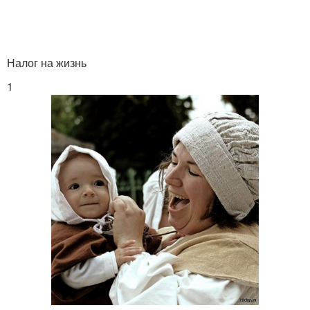
Налог на выезд
Смешные налоги
Налог на жизнь
1
Налоги в швеции
Налоги в корее
Налоги в россии
Налог на бороду
Подоходный налог
Налог на недвижимость