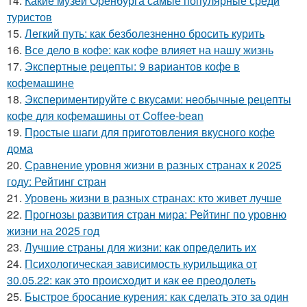
14.
Какие музеи Оренбурга самые популярные среди
туристов
15.
Легкий путь: как безболезненно бросить курить
16.
Все дело в кофе: как кофе влияет на нашу жизнь
17.
Экспертные рецепты: 9 вариантов кофе в
кофемашине
18.
Экспериментируйте с вкусами: необычные рецепты
кофе для кофемашины от Coffee-bean
19.
Простые шаги для приготовления вкусного кофе
дома
20.
Сравнение уровня жизни в разных странах к 2025
году: Рейтинг стран
21.
Уровень жизни в разных странах: кто живет лучше
22.
Прогнозы развития стран мира: Рейтинг по уровню
жизни на 2025 год
23.
Лучшие страны для жизни: как определить их
24.
Психологическая зависимость курильщика от
30.05.22: как это происходит и как ее преодолеть
25.
Быстрое бросание курения: как сделать это за один