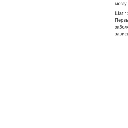
мозгу
Шаг 1
Первы
забол
завис