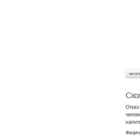
читат
Скол
Отказ
челов
напит
Физич