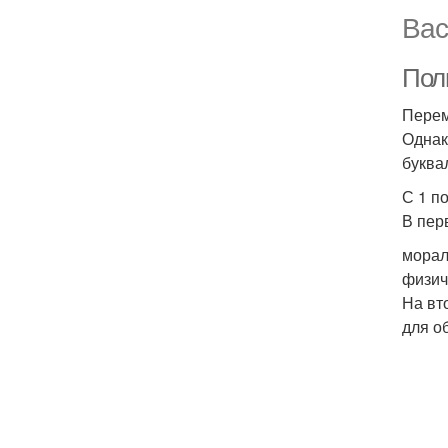
Вас
Полн
Перем
Однак
буква
С 1 по
В пер
морал
физич
На вт
для о