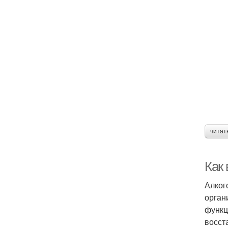
читат
Как 
Алког
орган
функц
восст