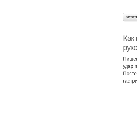
читат
Как 
рук
Пищев
удар 
Посте
гастри