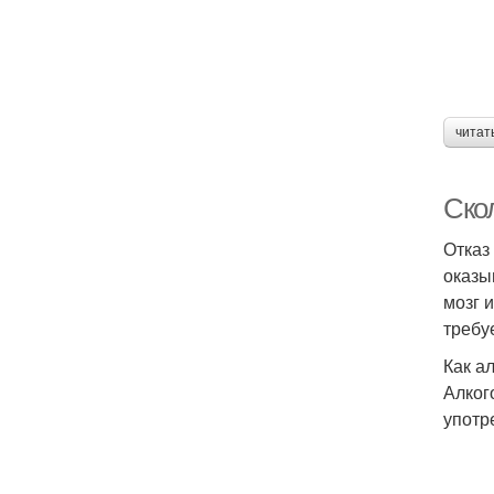
читат
Скол
Отказ
оказы
мозг 
требу
Как а
Алког
употр