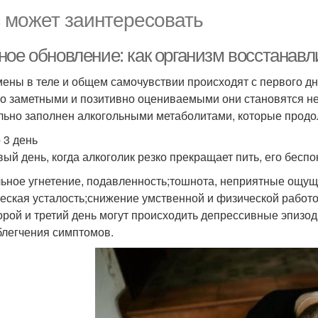
 может заинтересовать
ое обновление: как организм восстанавли
ены в теле и общем самочувствии происходят с первого дня
о заметными и позитивно оцениваемыми они становятся не 
льно заполнен алкогольными метаболитами, которые продо
 3 день
вый день, когда алкоголик резко прекращает пить, его беспо
ьное угнетение, подавленность;тошнота, неприятные ощущ
еская усталость;снижение умственной и физической работ
орой и третий день могут происходить депрессивные эпизод
блегчения симптомов.