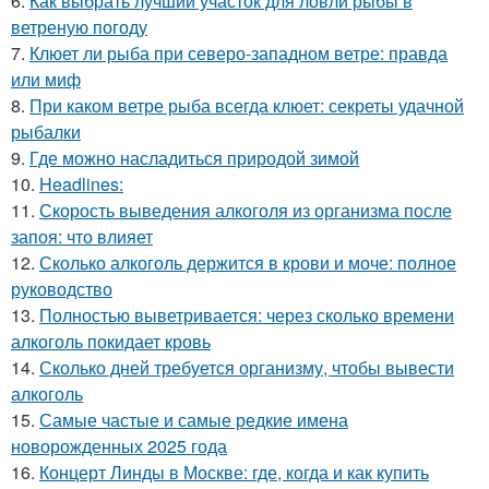
6.
Как выбрать лучший участок для ловли рыбы в
ветреную погоду
7.
Клюет ли рыба при северо-западном ветре: правда
или миф
8.
При каком ветре рыба всегда клюет: секреты удачной
рыбалки
9.
Где можно насладиться природой зимой
10.
Headlines:
11.
Скорость выведения алкоголя из организма после
запоя: что влияет
12.
Сколько алкоголь держится в крови и моче: полное
руководство
13.
Полностью выветривается: через сколько времени
алкоголь покидает кровь
14.
Сколько дней требуется организму, чтобы вывести
алкоголь
15.
Самые частые и самые редкие имена
новорожденных 2025 года
16.
Концерт Линды в Москве: где, когда и как купить