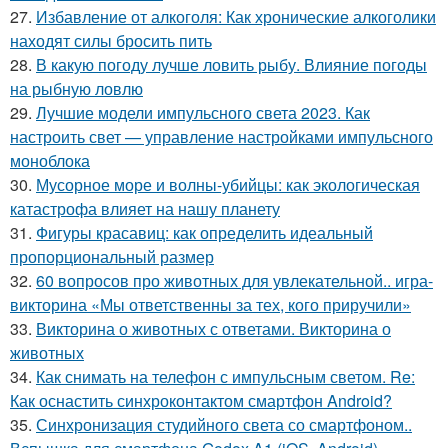
27.
Избавление от алкоголя: Как хронические алкоголики
находят силы бросить пить
28.
В какую погоду лучше ловить рыбу. Влияние погоды
на рыбную ловлю
29.
Лучшие модели импульсного света 2023. Как
настроить свет — управление настройками импульсного
моноблока
30.
Мусорное море и волны-убийцы: как экологическая
катастрофа влияет на нашу планету
31.
Фигуры красавиц: как определить идеальный
пропорциональный размер
32.
60 вопросов про животных для увлекательной.. игра-
викторина «Мы ответственны за тех, кого приручили»
33.
Викторина о животных с ответами. Викторина о
животных
34.
Как снимать на телефон с импульсным светом. Re:
Как оснастить синхроконтактом смартфон Android?
35.
Синхронизация студийного света со смартфоном..