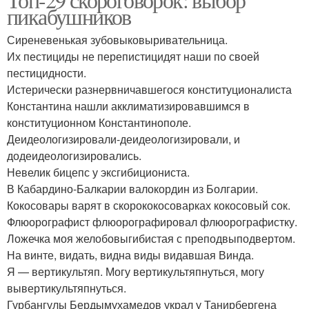
пикабушников
Сиреневенькая зубовыковыривательница.
Их пестициды не перепистицидят наши по своей
пестицидности.
Истерически разнервничавшегося конституционалиста
Константина нашли акклиматизировавшимся в
конституционном Константинополе.
Деидеологизировали-деидеологизировали, и
додеидеологизировались.
Невелик бицепс у эксгибициониста.
В Кабардино-Балкарии валокордин из Болгарии.
Кокосовары варят в скорококосоварках кокосовый сок.
Флюорографист флюорографировал флюорографистку.
Ложечка моя желобовыгибистая с преподвыподвертом.
На винте, видать, видна виды видавшая Винда.
Я — вертикультяп. Могу вертикультяпнуться, могу
вывертикультяпнуться.
Гурбангулы Бердымухамедов украл у Танирбергена