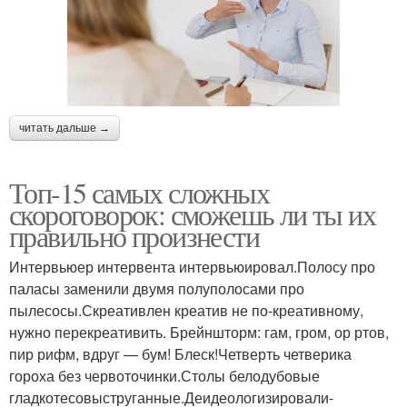
читать дальше →
Топ-15 самых сложных
скороговорок: сможешь ли ты их
правильно произнести
Интервьюер интервента интервьюировал.Полосу про
паласы заменили двумя полуполосами про
пылесосы.Скреативлен креатив не по-креативному,
нужно перекреативить. Брейншторм: гам, гром, ор ртов,
пир рифм, вдруг — бум! Блеск!Четверть четверика
гороха без червоточинки.Столы белодубовые
гладкотесовыструганные.Деидеологизировали-