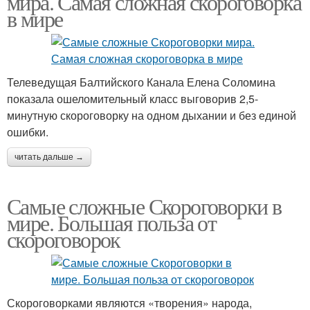
мира. Самая сложная скороговорка
в мире
Скороговорки для
Скороговорки на букву
детей
Телеведущая Балтийского Канала Елена Соломина
показала ошеломительный класс выговорив 2,5-
минутную скороговорку на одном дыхании и без единой
Скороговорки с
ошибки.
Смешные скороговорки
шипящими звуками
читать дальше →
Самые сложные Скороговорки в
Английские
Скороговорки с
мире. Большая польза от
скороговорки
переводом
скороговорок
Редкая скороговорка
Жёсткая скороговорка
Скороговорками являются «творения» народа,