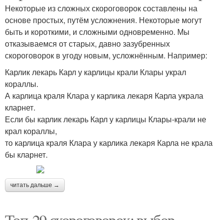
Некоторые из сложных скороговорок составлены на
основе простых, путём усложнения. Некоторые могут
быть и короткими, и сложными одновременно. Мы
отказываемся от старых, давно зазубренных
скороговорок в угоду новым, усложнённым. Например:
Карлик лекарь Карл у карлицы крали Клары украл
кораллы.
А карлица краля Клара у карлика лекаря Карла украла
кларнет.
Если бы карлик лекарь Карл у карлицы Клары-крали не
крал кораллы,
то карлица краля Клара у карлика лекаря Карла не крала
бы кларнет.
читать дальше →
Топ-29 скороговорок: выбор