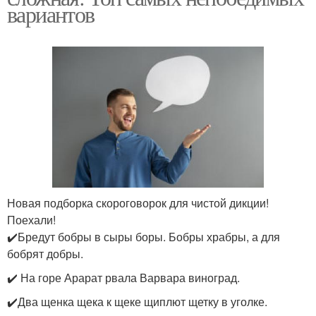
вариантов
Новая подборка скороговорок для чистой дикции!
Поехали!
✔️Бредут бобры в сыры боры. Бобры храбры, а для
бобрят добры.
✔️ На горе Арарат рвала Варвара виноград.
✔️Два щенка щека к щеке щиплют щетку в уголке.