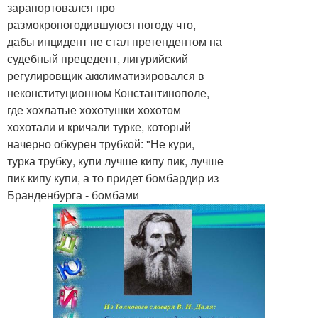
зарапортовался про
размокропогодившуюся погоду что,
дабы инцидент не стал претендентом на
судебный прецедент, лигурийский
регулировщик акклиматизировался в
неконституционном Константинополе,
где хохлатые хохотушки хохотом
хохотали и кричали турке, который
начерно обкурен трубкой: "Не кури,
турка трубку, купи лучше кипу пик, лучше
пик кипу купи, а то придет бомбардир из
Бранденбурга - бомбами