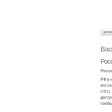
читат
Вас
Рос
Росси
РФ в 
его с
(101)
досту
сообщ