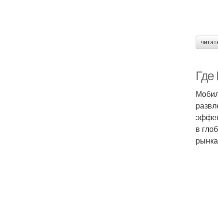
читат
Где
Мобил
развл
эффек
в гло
рынка