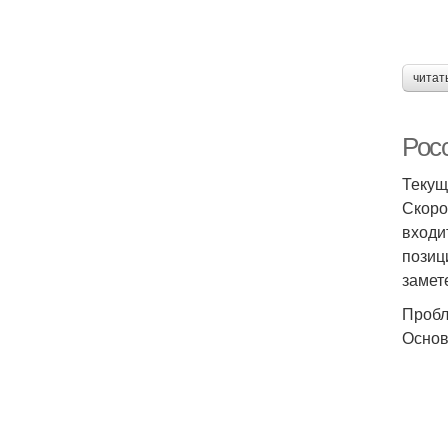
читат
Рос
Текущ
Скоро
входи
позиц
замет
Пробл
Основ