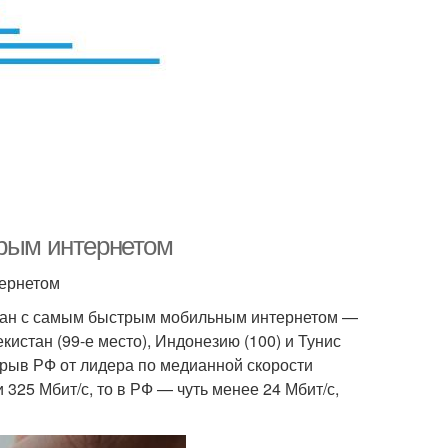
трым интернетом
тернетом
стран с самым быстрым мобильным интернетом —
кистан (99-е место), Индонезию (100) и Тунис
Отрыв РФ от лидера по медианной скорости
 325 Мбит/с, то в РФ — чуть менее 24 Мбит/с,