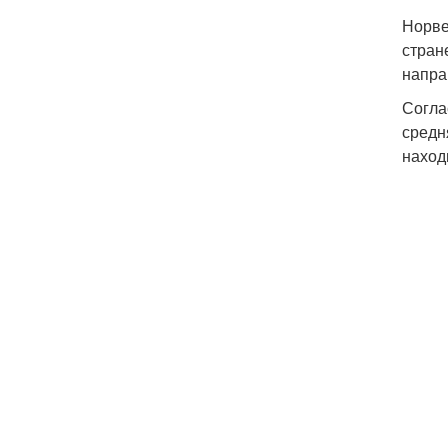
Норве
стран
напра
Согла
средн
наход