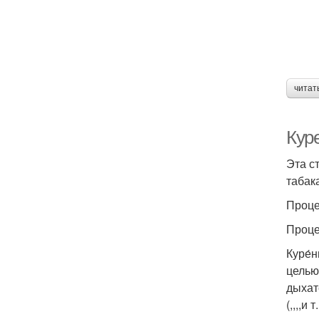
читат
Куре
Эта с
табак
Проце
Проце
Куре́
целью
дыхат
(,,,,