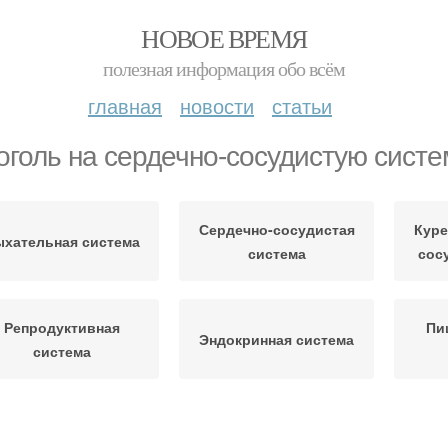
НОВОЕ ВРЕМЯ
полезная информация обо всём
главная
новости
статьи
оголь на сердечно-сосудистую систе
Сердечно-сосудистая
Куре
хательная система
система
сос
Репродуктивная
Пи
Эндокринная система
система
Отказ от алкоголя
Жизнь без алкоголя
Ал