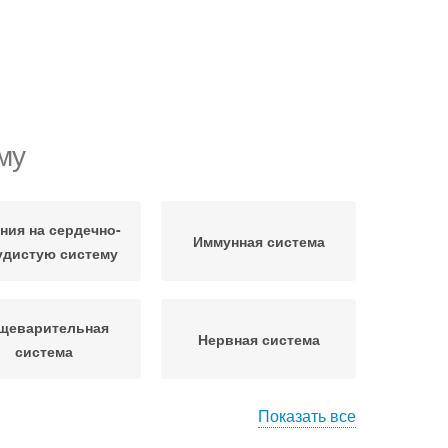
му
ния на сердечно-
Иммунная система
удистую систему
щеварительная
Нервная система
система
Показать все
коголь в жизни