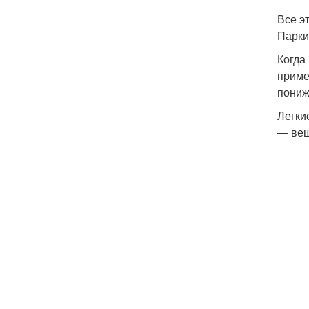
Все э
Парки
Когда
приме
пониж
Легки
— вещ