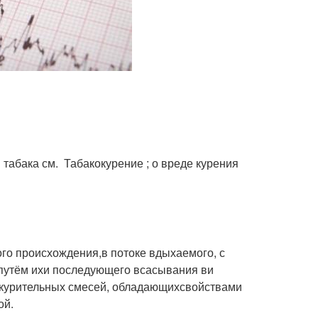
 табака см. Табакокурение ; о вреде курения
го происхождения,в потоке вдыхаемого, с
утём ихи последующего всасывания ви
я курительных смесей, обладающихсвойствами
ой.