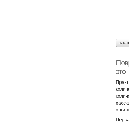
читат
Повр
это
Практ
колич
колич
расск
орган
Перва