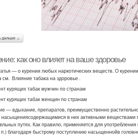
ь дальше →
ние: как оно влияет на ваше здоровье
татья — о курении любых наркотических веществ. О курении
а см. Влияние табака на здоровье .
нт курящих табак мужчин по странам
нт курящих табак женщин по странам
ние — вдыхание, препаратов, преимущественно растительно
 насыщениясодержащимися в них активными веществами п
ельных путях. Как правило, применяется для употреблени
и т. п.) благодаря быстрому поступлению насыщеннойв головн