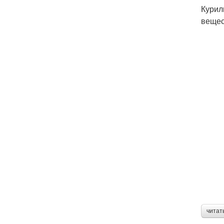
Курил
вещес
читат