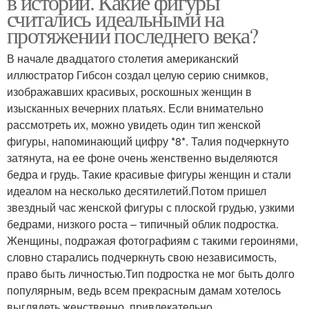
в истории. Какие фигуры
считались идеальными на
протяжении последнего века?
В начале двадцатого столетия американский
Фигуры в мире
Экскурс в историю
иллюстратор Гибсон создал целую серию снимков,
изображавших красивых, роскошных женщин в
изысканных вечерних платьях. Если внимательно
рассмотреть их, можно увидеть один тип женской
Фигуры в разных
Красивые фигуры
фигуры, напоминающий цифру *8*. Талия подчеркнуто
странах
затянута, на ее фоне очень женственно выделяются
бедра и грудь. Такие красивые фигуры женщин и стали
идеалом на несколько десятилетий.Потом пришел
звездный час женской фигуры с плоской грудью, узкими
Супер фигуры
Фигуры сквозь вехи
бедрами, низкого роста – типичный облик подростка.
Женщины, подражая фотографиям с такими героинями,
словно старались подчеркнуть свою независимость,
право быть личностью.Тип подростка не мог быть долго
Модная фигура
Фигура в россии
популярным, ведь всем прекрасным дамам хотелось
выглядеть женственно, привлекательно.