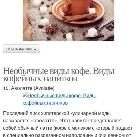
читать дальше →
Необычные виды кофе. Виды
кофейных напитков
10. Аволатте (Avolatte).
Последний писк хипстерской кулинарной моды
называется «аволатте». Этот напиток представляет
собой обычный латте (кофе с молоком), который подают
в специально разрезанном наполовину и очищенном от