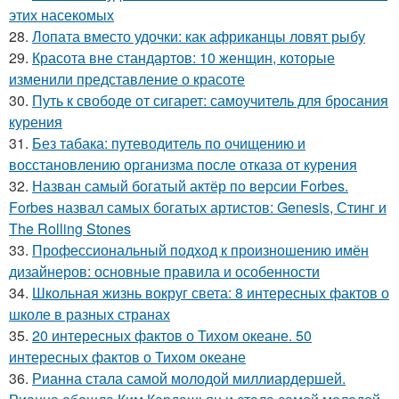
этих насекомых
28.
Лопата вместо удочки: как африканцы ловят рыбу
29.
Красота вне стандартов: 10 женщин, которые
изменили представление о красоте
30.
Путь к свободе от сигарет: самоучитель для бросания
курения
31.
Без табака: путеводитель по очищению и
восстановлению организма после отказа от курения
32.
Назван самый богатый актёр по версии Forbes.
Forbes назвал самых богатых артистов: Genesis, Стинг и
The Rolling Stones
33.
Профессиональный подход к произношению имён
дизайнеров: основные правила и особенности
34.
Школьная жизнь вокруг света: 8 интересных фактов о
школе в разных странах
35.
20 интересных фактов о Тихом океане. 50
интересных фактов о Тихом океане
36.
Рианна стала самой молодой миллиардершей.