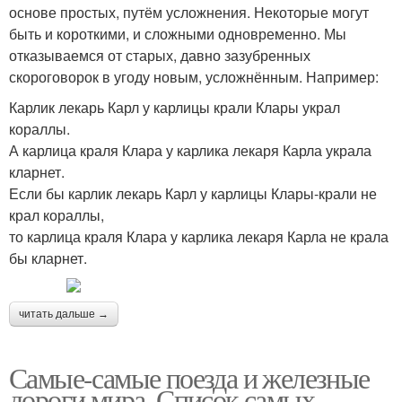
основе простых, путём усложнения. Некоторые могут
быть и короткими, и сложными одновременно. Мы
отказываемся от старых, давно зазубренных
скороговорок в угоду новым, усложнённым. Например:
Карлик лекарь Карл у карлицы крали Клары украл
кораллы.
А карлица краля Клара у карлика лекаря Карла украла
кларнет.
Если бы карлик лекарь Карл у карлицы Клары-крали не
крал кораллы,
то карлица краля Клара у карлика лекаря Карла не крала
бы кларнет.
читать дальше →
Самые-самые поезда и железные
дороги мира. Список самых