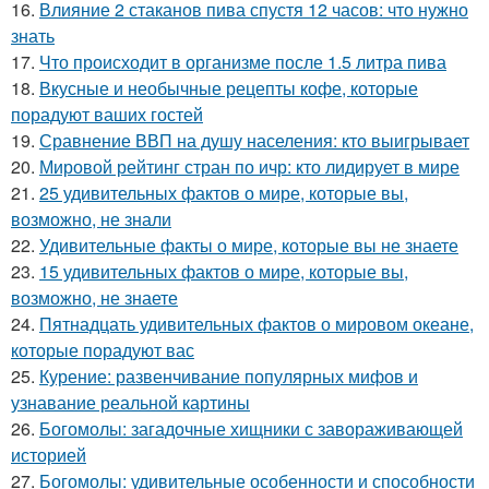
16.
Влияние 2 стаканов пива спустя 12 часов: что нужно
знать
17.
Что происходит в организме после 1.5 литра пива
18.
Вкусные и необычные рецепты кофе, которые
порадуют ваших гостей
19.
Сравнение ВВП на душу населения: кто выигрывает
20.
Мировой рейтинг стран по ичр: кто лидирует в мире
21.
25 удивительных фактов о мире, которые вы,
возможно, не знали
22.
Удивительные факты о мире, которые вы не знаете
23.
15 удивительных фактов о мире, которые вы,
возможно, не знаете
24.
Пятнадцать удивительных фактов о мировом океане,
которые порадуют вас
25.
Курение: развенчивание популярных мифов и
узнавание реальной картины
26.
Богомолы: загадочные хищники с завораживающей
историей
27.
Богомолы: удивительные особенности и способности