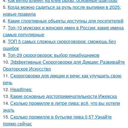
4.
Как ветер влияет на клёв рыбы: основные факторы
5.
Когда можно садиться за руль после выпивки в 2025:
новые правила
6.
Какие спортивные объекты доступны для посетителей
7.
Топ-10 мужских и женских имен в России: какие имена
самые популярные
8.
ТОП 5 самых сложных скороговорок: сможешь без
ошибок
9.
Топ-29 скороговорок: выбор пикабушников
10.
Эффективные Скороговорки для Дикции: Развивайте
Ораторское Искусство
11.
Скороговорки для дикции и речи: как улучшить свою
речь
12.
Headlines:
13.
Какие основные достопримечательности Ижевска
14.
Сколько промилле в литре пива: всё, что вы хотели
знать
15.
Сколько промилле в бутылке пива 0,5? Узнайте
прямо сейчас