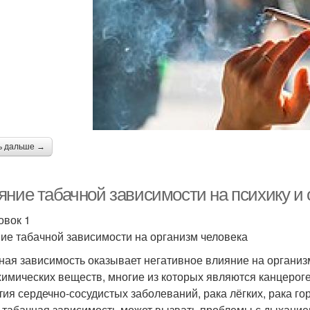
ь дальше →
яние табачной зависимости на психику и 
овок 1
ие табачной зависимости на организм человека
ная зависимость оказывает негативное влияние на органи
химических веществ, многие из которых являются канцерог
тия сердечно-сосудистых заболеваний, рака лёгких, рака гор
 табачная зависимость может вызвать проблемы с дыханием