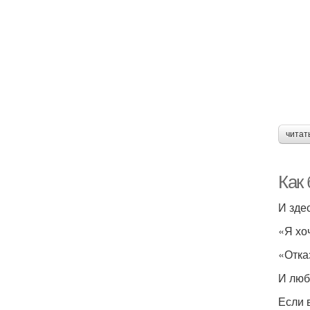
читат
Как
И зде
«Я хо
«Отка
И люб
Если 