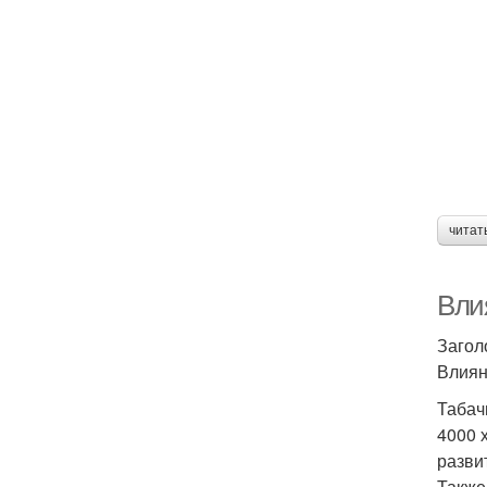
читат
Вли
Загол
Влиян
Табач
4000 
разви
Также