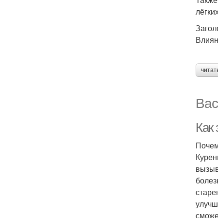
лёгки
Загол
Влиян
читат
Вас
Как 
Почем
Курен
вызыв
болез
старе
улучш
сможе