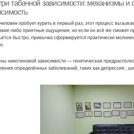
никотина
психику
три табачной зависимости: механизмы 
исимость
 человек пробует курить в первый раз, этот процесс вызывае
Физиологическая
Человек при табачной
какие-либо приятные ощущения, но если он всё же сможет п
зависимость
зависимости
ьётся быстро, привычка сформируется практически молниен
о.
ны никотиновой зависимости — генетическая предрасполож
ления определённых заболеваний, таких как депрессия , ш