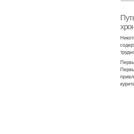
Путь
хро
Никот
содер
трудн
Первы
Первы
привл
курит