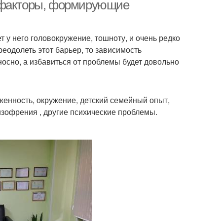
зависимость
и факторы, формирующие
т у него головокружение, тошноту, и очень редко
реодолеть этот барьер, то зависимость
осно, а избавиться от проблемы будет довольно
енность, окружение, детский семейный опыт,
изофрения , другие психические проблемы.