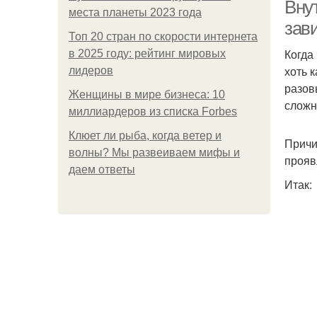
Вну
места планеты 2023 года
зав
Топ 20 стран по скорости интернета
Когда
в 2025 году: рейтинг мировых
хоть 
лидеров
разов
Женщины в мире бизнеса: 10
сложн
миллиардеров из списка Forbes
Клюет ли рыба, когда ветер и
Причи
волны? Мы развеиваем мифы и
прояв
даем ответы
Итак: