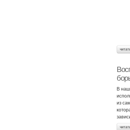
читат
Вос
бор
В наш
испол
из са
котор
завис
читат