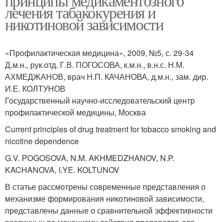
принципы медикаментозного
лечения табакокурения и
никотиновой зависимости
«Профилактическая медицина», 2009, №5, с. 29-34
Д.м.н., рук.отд. Г.В. ПОГОСОВА, к.м.н., в.н.с. Н.М.
АХМЕДЖАНОВ, врач Н.П. КАЧАНОВА, д.м.н., зам. дир.
И.Е. КОЛТУНОВ
Государственный научно-исследовательский центр
профилактической медицины, Москва
Current principles of drug treatment for tobacco smoking and
nicotine dependence
G.V. POGOSOVA, N.M. AKHMEDZHANOV, N.P.
KACHANOVA, I.YE. KOLTUNOV
В статье рассмотрены современные представления о
механизме формирования никотиновой зависимости,
представлены данные о сравнительной эффективности