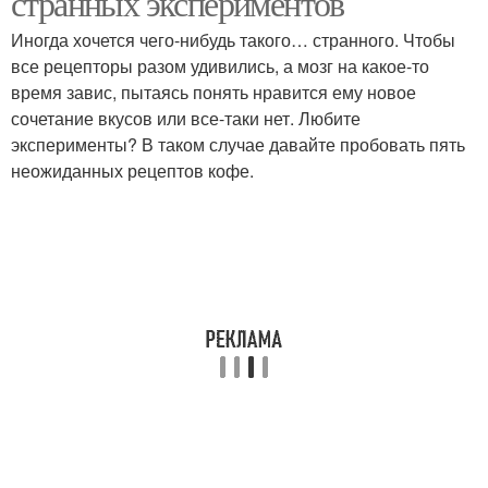
странных экспериментов
Иногда хочется чего-нибудь такого… странного. Чтобы
все рецепторы разом удивились, а мозг на какое-то
Кофе с плавленым
время завис, пытаясь понять нравится ему новое
Кофе с халвой
сыром
сочетание вкусов или все-таки нет. Любите
эксперименты? В таком случае давайте пробовать пять
неожиданных рецептов кофе.
Кофе в разных
Кофе в стиле
регионах
Кофе со специями
Кофе в кувшине
Кофе с молоком
Кофе в разных странах