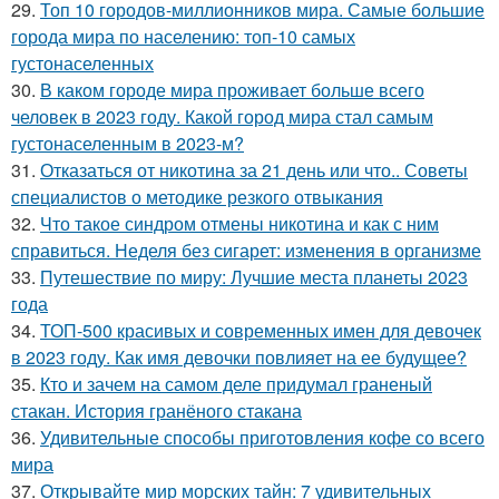
29.
Топ 10 городов-миллионников мира. Самые большие
города мира по населению: топ-10 самых
густонаселенных
30.
В каком городе мира проживает больше всего
человек в 2023 году. Какой город мира стал самым
густонаселенным в 2023-м?
31.
Отказаться от никотина за 21 день или что.. Советы
специалистов о методике резкого отвыкания
32.
Что такое синдром отмены никотина и как с ним
справиться. Неделя без сигарет: изменения в организме
33.
Путешествие по миру: Лучшие места планеты 2023
года
34.
ТОП-500 красивых и современных имен для девочек
в 2023 году. Как имя девочки повлияет на ее будущее?
35.
Кто и зачем на самом деле придумал граненый
стакан. История гранёного стакана
36.
Удивительные способы приготовления кофе со всего
мира
37.
Открывайте мир морских тайн: 7 удивительных